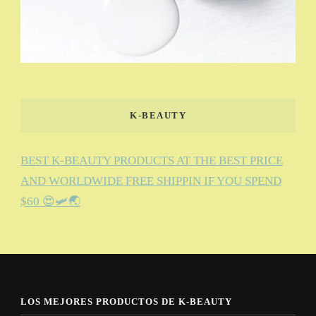
K-BEAUTY
BEST K-BEAUTY PRODUCTS AT THE BEST PRICE
AND WORLDWIDE FREE SHIPPIN IF YOU SPEND
$60 😍🛩️🌏
LOS MEJORES PRODUCTOS DE K-BEAUTY