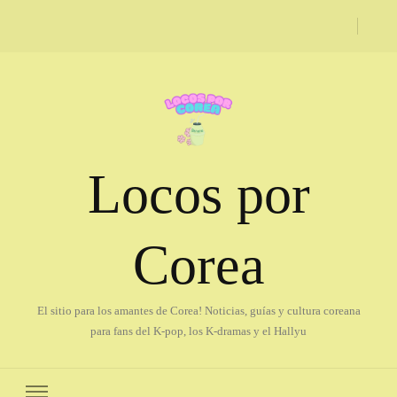
Locos por
Corea
El sitio para los amantes de Corea! Noticias, guías y cultura coreana
para fans del K-pop, los K-dramas y el Hallyu