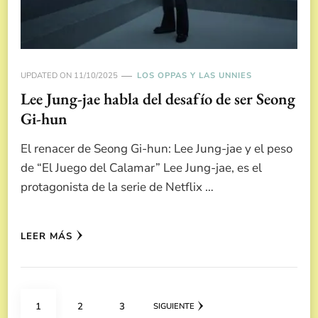
UPDATED ON
11/10/2025
LOS OPPAS Y LAS UNNIES
Lee Jung-jae habla del desafío de ser Seong
Gi-hun
El renacer de Seong Gi-hun: Lee Jung-jae y el peso
de “El Juego del Calamar” Lee Jung-jae, es el
protagonista de la serie de Netflix …
LEER MÁS
Paginación
PÁGINA
PÁGINA
PÁGINA
1
2
3
SIGUIENTE