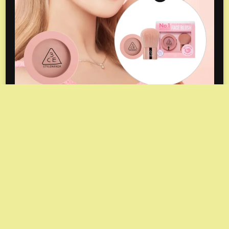
© Derechos de autor2026
Locos por Corea
. Todos los
derechos reservados.
Vilva | Desarrollado por
Blossom
Themes
.Desarrollado por
WordPress