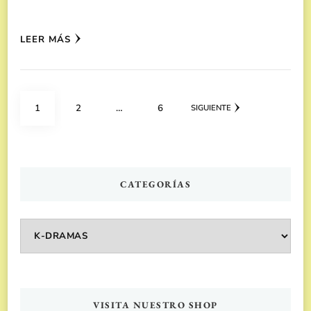
LEER MÁS
Paginación
PÁGINA
PÁGINA
PÁGINA
1
2
…
6
SIGUIENTE
de
entradas
CATEGORÍAS
Categorías
VISITA NUESTRO SHOP