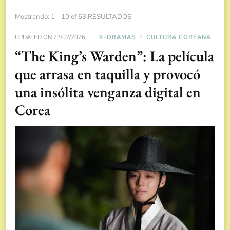
Mostrando: 1 - 10 of 53 RESULTADOS
UPDATED ON
23/02/2026
K-DRAMAS
CULTURA COREANA
“The King’s Warden”: La película
que arrasa en taquilla y provocó
una insólita venganza digital en
Corea