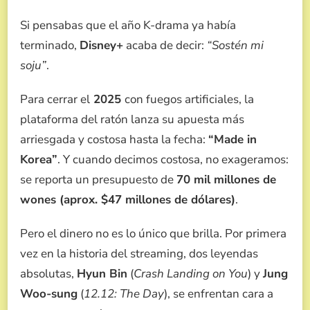
MADE
IN
Si pensabas que el año K-drama ya había
KOREA
CON
terminado,
Disney+
acaba de decir:
“Sostén mi
HYUN
soju”
.
BIN
Y
JUNG
Para cerrar el
2025
con fuegos artificiales, la
WOO-
plataforma del ratón lanza su apuesta más
SUNG
¿EL
arriesgada y costosa hasta la fecha:
“Made in
K-
Korea”
. Y cuando decimos costosa, no exageramos:
DRAMA
MÁS
se reporta un presupuesto de
70 mil millones de
CARO
wones (aprox. $47 millones de dólares)
.
DE
LA
HISTORIA?
Pero el dinero no es lo único que brilla. Por primera
vez en la historia del streaming, dos leyendas
absolutas,
Hyun Bin
(
Crash Landing on You
) y
Jung
Woo-sung
(
12.12: The Day
), se enfrentan cara a