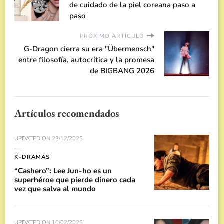
de cuidado de la piel coreana paso a
paso
PRÓXIMO ARTÍCULO
G-Dragon cierra su era "Übermensch"
entre filosofía, autocrítica y la promesa
de BIGBANG 2026
Artículos recomendados
UPDATED ON
23/12/2025
K-DRAMAS
“Cashero”: Lee Jun-ho es un
superhéroe que pierde dinero cada
vez que salva al mundo
UPDATED ON
10/02/2026