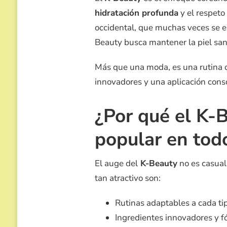
DE
hidratación profunda
y el respeto 
LA
PIEL
occidental, que muchas veces se e
COREANA
Beauty busca mantener la piel san
PASO
A
PASO
Más que una moda, es una rutina d
innovadores y una aplicación cons
¿Por qué el K-B
popular en tod
El auge del
K-Beauty
no es casual
tan atractivo son:
Rutinas adaptables a cada tip
Ingredientes innovadores y 