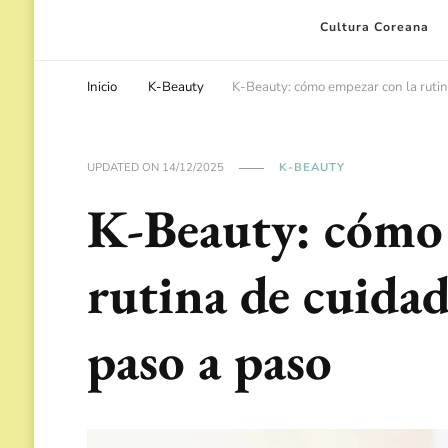
Cultura Coreana
Inicio
K-Beauty
K-Beauty: cómo empezar con la rutin
UPDATED ON
14/12/2025
K-BEAUTY
K-Beauty: cómo 
rutina de cuidad
paso a paso