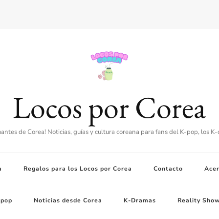
Locos por Corea
amantes de Corea! Noticias, guías y cultura coreana para fans del K-pop, los K
a
Regalos para los Locos por Corea
Contacto
Acer
-pop
Noticias desde Corea
K-Dramas
Reality Sho