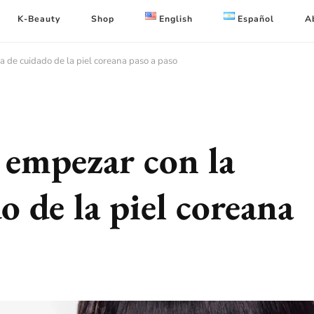
K-Beauty
Shop
English
Español
A
a de cuidado de la piel coreana paso a paso
empezar con la
o de la piel coreana