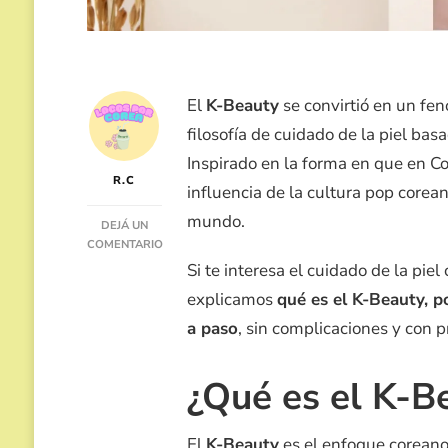
El
K-Beauty
se convirtió en un fen
filosofía de cuidado de la piel basa
Inspirado en la forma en que en Co
R.C
influencia de la cultura pop corea
mundo.
DEJÁ UN
COMENTARIO
EN
Si te interesa el cuidado de la pi
K-
explicamos
qué es el K-Beauty, p
BEAUTY:
CÓMO
a paso
, sin complicaciones y con p
EMPEZAR
CON
LA
¿Qué es el K-B
RUTINA
DE
CUIDADO
El
K-Beauty
es el enfoque coreano 