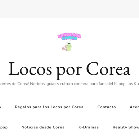
Locos por Corea
amantes de Corea! Noticias, guías y cultura coreana para fans del K-pop, los K
a
Regalos para los Locos por Corea
Contacto
Acer
-pop
Noticias desde Corea
K-Dramas
Reality Sho