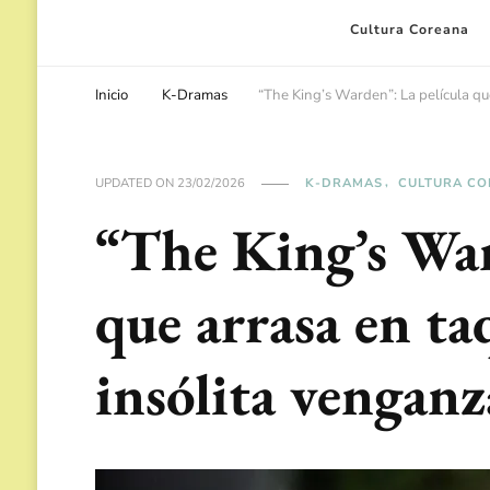
Cultura Coreana
Inicio
K-Dramas
“The King’s Warden”: La película qu
UPDATED ON
23/02/2026
K-DRAMAS
CULTURA CO
“The King’s War
que arrasa en ta
insólita venganz