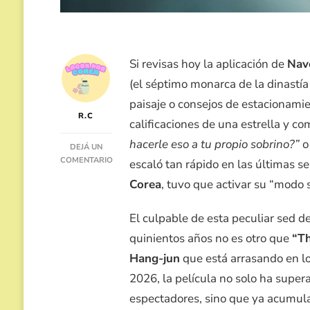
Si revisas hoy la aplicación de
Nav
(el séptimo monarca de la dinastía
paisaje o consejos de estacionamie
R.C
calificaciones de una estrella y c
hacerle eso a tu propio sobrino?”
DEJÁ UN
COMENTARIO
escaló tan rápido en las últimas 
EN
Corea
, tuvo que activar su “modo
“THE
KING’S
WARDEN”:
El culpable de esta peculiar sed 
LA
quinientos años no es otro que
“T
PELÍCULA
QUE
Hang-jun
que está arrasando en lo
ARRASA
2026, la película no solo ha super
EN
TAQUILLA
espectadores, sino que ya acumul
Y