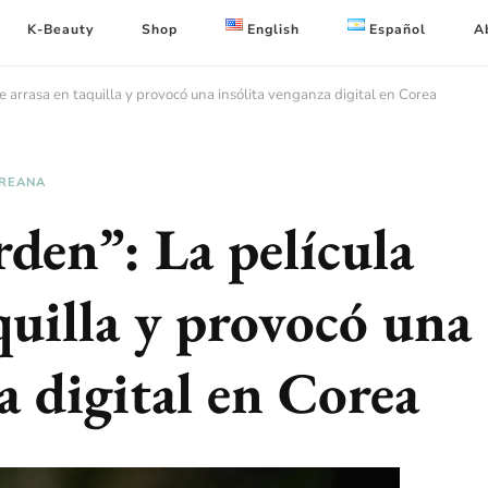
K-Beauty
Shop
English
Español
A
e arrasa en taquilla y provocó una insólita venganza digital en Corea
REANA
den”: La película
quilla y provocó una
a digital en Corea