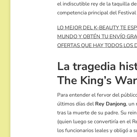
el indiscutible rey de la taquilla 
PROVOCÓ
UNA
competencia principal del Festival 
INSÓLITA
VENGANZA
DIGITAL
LO MEJOR DEL K-BEAUTY TE E
EN
MUNDO Y OBTÉN TU ENVÍO GRATI
COREA
OFERTAS QUE HAY TODOS LOS DÍ
La tragedia his
The King’s Wa
Para entender el fervor del público
últimos días del
Rey Danjong
, un
tras la muerte de su padre. Su rein
(quien luego se convertiría en el 
los funcionarios leales y obligó a s