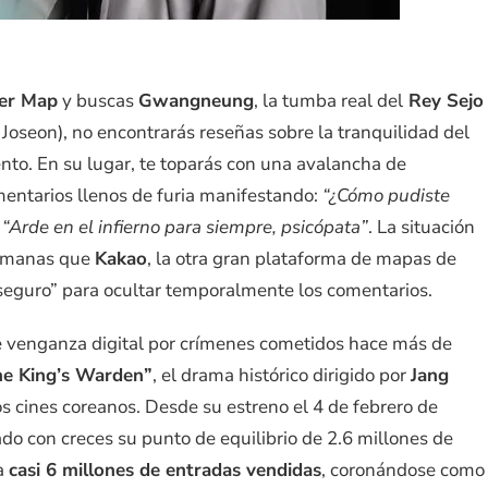
er Map
y buscas
Gwangneung
, la tumba real del
Rey Sejo
 Joseon), no encontrarás reseñas sobre la tranquilidad del
nto. En su lugar, te toparás con una avalancha de
omentarios llenos de furia manifestando:
“¿Cómo pudiste
o
“Arde en el infierno para siempre, psicópata”
. La situación
semanas que
Kakao
, la otra gran plataforma de mapas de
 seguro” para ocultar temporalmente los comentarios.
de venganza digital por crímenes cometidos hace más de
he King’s Warden”
, el drama histórico dirigido por
Jang
s cines coreanos. Desde su estreno el 4 de febrero de
ado con creces su punto de equilibrio de 2.6 millones de
a
casi 6 millones de entradas vendidas
, coronándose como