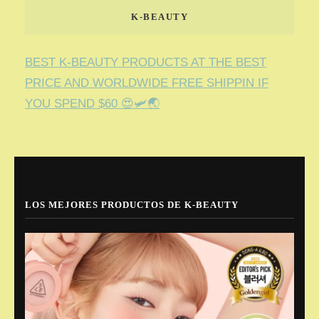
K-BEAUTY
BEST K-BEAUTY PRODUCTS AT THE BEST
PRICE AND WORLDWIDE FREE SHIPPIN IF
YOU SPEND $60 😍🛩️🌏
LOS MEJORES PRODUCTOS DE K-BEAUTY