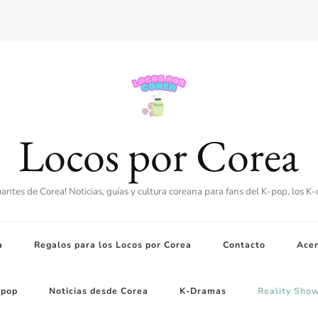
Locos por Corea
amantes de Corea! Noticias, guías y cultura coreana para fans del K-pop, los K
a
Regalos para los Locos por Corea
Contacto
Acer
-pop
Noticias desde Corea
K-Dramas
Reality Sho