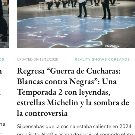
OS
UPDATED ON
18/12/2025
REALITY SHOWS COREANOS
n
Regresa “Guerra de Cucharas:
Blancas contra Negras”: Una
a
Temporada 2 con leyendas,
estrellas Michelin y la sombra de
la controversia
 ha
Si pensabas que la cocina estaba caliente en 2024,
 …
prepárate. Netflix acaba de servir el segundo plato