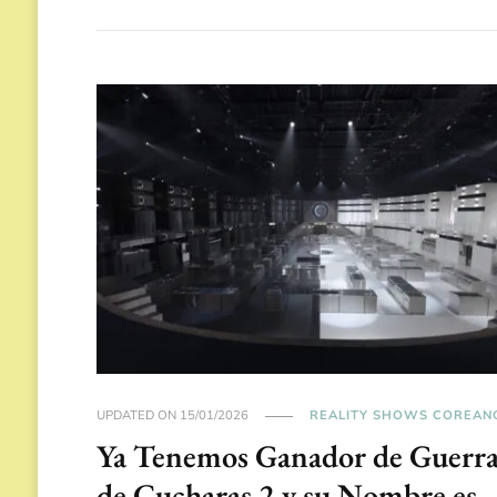
UPDATED ON
15/01/2026
REALITY SHOWS COREAN
Ya Tenemos Ganador de Guerr
de Cucharas 2 y su Nombre es