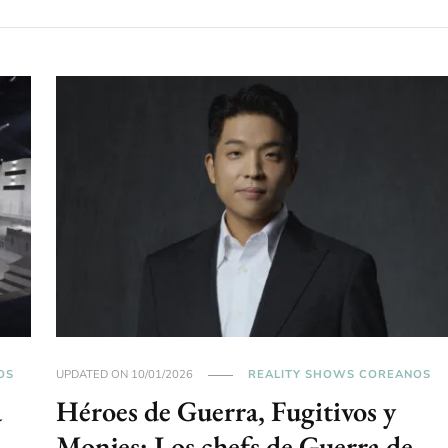
OS
UPDATED ON
10/01/2026
REALITY SHOWS COREANOS
a
Héroes de Guerra, Fugitivos y
…
Monjes: Los chefs de Guerra de