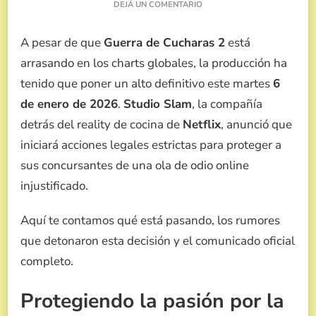
EN
DEJÁ UN COMENTARIO
TOLERANCIA
CERO:
A pesar de que
Guerra de Cucharas 2
está
LA
PRODUCCIÓN
arrasando en los charts globales, la producción ha
DE
tenido que poner un alto definitivo este martes
6
GUERRA
DE
de enero de 2026
.
Studio Slam
, la compañía
CUCHARAS
detrás del reality de cocina de
Netflix
, anunció que
2,
TOMARÁN
iniciará acciones legales estrictas para proteger a
ACCIONES
sus concursantes de una ola de odio online
LEGALES
CONTRA
injustificado.
COMENTARIOS
MALICIOSOS
Aquí te contamos qué está pasando, los rumores
que detonaron esta decisión y el comunicado oficial
completo.
Protegiendo la pasión por la