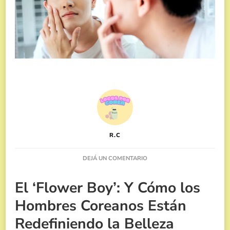
R.C
EN
DEJÁ UN COMENTARIO
EL
BOOM
El ‘Flower Boy’: Y Cómo los
DEL
‘FLOWER
Hombres Coreanos Están
BOY’:
BELLEZA
Redefiniendo la Belleza
MASCULINA