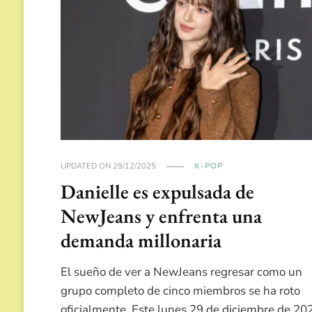
UPDATED ON
29/12/2025
K-POP
Danielle es expulsada de
NewJeans y enfrenta una
demanda millonaria
El sueño de ver a NewJeans regresar como un
grupo completo de cinco miembros se ha roto
oficialmente. Este lunes 29 de diciembre de 20