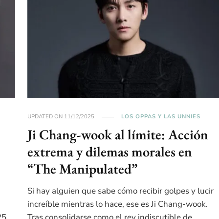
UPDATED ON
11/12/2025
LOS OPPAS Y LAS UNNIES
Ji Chang-wook al límite: Acción
extrema y dilemas morales en
“The Manipulated”
Si hay alguien que sabe cómo recibir golpes y lucir
increíble mientras lo hace, ese es Ji Chang-wook.
25,
Tras consolidarse como el rey indiscutible de …