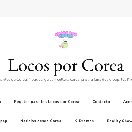
Locos por Corea
amantes de Corea! Noticias, guías y cultura coreana para fans del K-pop, los K
a
Regalos para los Locos por Corea
Contacto
Acer
-pop
Noticias desde Corea
K-Dramas
Reality Sho