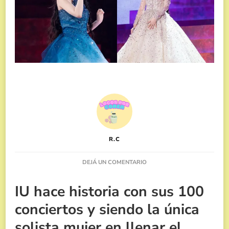
R.C
EN
DEJÁ UN COMENTARIO
IU
FINALIZA
IU hace historia con sus 100
SU
GIRA
conciertos y siendo la única
MUNDIAL
CELEBRANDO
solista mujer en llenar el