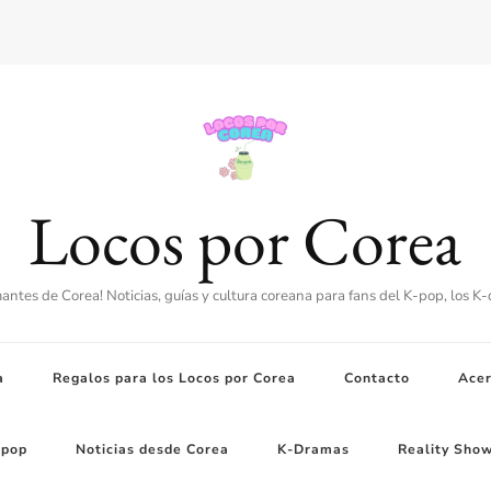
Locos por Corea
amantes de Corea! Noticias, guías y cultura coreana para fans del K-pop, los K
a
Regalos para los Locos por Corea
Contacto
Acer
-pop
Noticias desde Corea
K-Dramas
Reality Sho