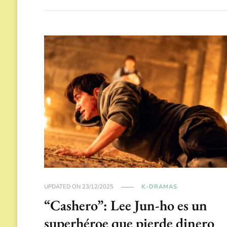
UPDATED ON
23/12/2025
K-DRAMAS
“Cashero”: Lee Jun-ho es un
superhéroe que pierde dinero