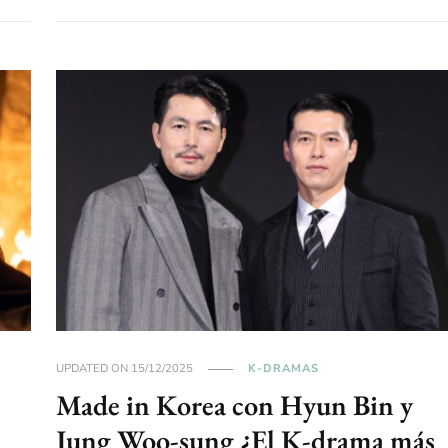
UPDATED ON
15/12/2025
K-DRAMAS
Made in Korea con Hyun Bin y
Jung Woo-sung ¿El K-drama más