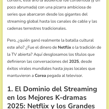
content, este año la audiencia fue consentida (y un
MEADIA
poco abrumada) con una pizarra ambiciosa de
series que abarcaron desde los gigantes del
streaming global hasta los canales de cable y las
cadenas terrestres tradicionales.
Pero, ¿quién ganó realmente la batalla cultural
este año? ¿Fue el dinero de
Netflix
o la tradición de
la TV abierta? Aquí desglosamos los títulos que
definieron las conversaciones del
2025
, desde
éxitos virales mundiales hasta joyas locales que
mantuvieron a
Corea
pegada al televisor.
1. El Dominio del Streaming
en los Mejores K-dramas
2025: Netflix y los Grandes