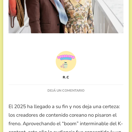
R.C
EN
DEJÁ UN COMENTARIO
LOS
MEJORES
El 2025 ha llegado a su fin y nos deja una certeza:
K-
DRAMAS
los creadores de contenido coreano no pisaron el
2025
freno. Aprovechando el “boom” interminable del K-
SEGÚN
K-