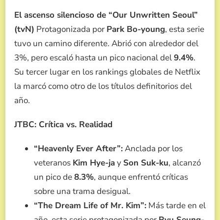
El ascenso silencioso de “Our Unwritten Seoul”
(tvN)
Protagonizada por
Park Bo-young
, esta serie
tuvo un camino diferente. Abrió con alrededor del
3%, pero escaló hasta un pico nacional del
9.4%
.
Su tercer lugar en los rankings globales de Netflix
la marcó como otro de los títulos definitorios del
año.
JTBC: Crítica vs. Realidad
“Heavenly Ever After”:
Anclada por los
veteranos
Kim Hye-ja
y
Son Suk-ku
, alcanzó
un pico de
8.3%
, aunque enfrentó críticas
sobre una trama desigual.
“The Dream Life of Mr. Kim”:
Más tarde en el
año, esta serie protagonizada por
Ryu Seung-