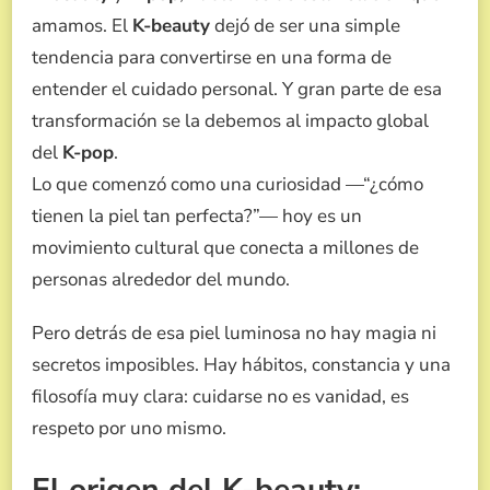
K-
amamos. El
K-beauty
dejó de ser una simple
POP:
tendencia para convertirse en una forma de
CÓMO
LOS
entender el cuidado personal. Y gran parte de esa
IDOLS
transformación se la debemos al impacto global
TRANSFORMARON
EL
del
K-pop
.
CUIDADO
Lo que comenzó como una curiosidad —“¿cómo
DE
LA
tienen la piel tan perfecta?”— hoy es un
PIEL
movimiento cultural que conecta a millones de
EN
UN
personas alrededor del mundo.
FENÓMENO
GLOBAL
Pero detrás de esa piel luminosa no hay magia ni
secretos imposibles. Hay hábitos, constancia y una
filosofía muy clara: cuidarse no es vanidad, es
respeto por uno mismo.
El origen del K-beauty: