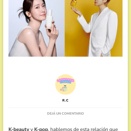
R.C
EN
DEJÁ UN COMENTARIO
K-
BEAUTY
K-beauty
y
K-pop
, hablemos de esta relación que
Y