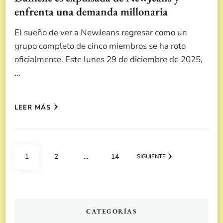
enfrenta una demanda millonaria
El sueño de ver a NewJeans regresar como un
grupo completo de cinco miembros se ha roto
oficialmente. Este lunes 29 de diciembre de 2025,
…
LEER MÁS
Paginación
PÁGINA
PÁGINA
PÁGINA
1
2
…
14
SIGUIENTE
de
entradas
CATEGORÍAS