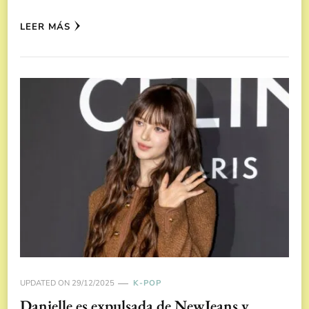
LEER MÁS
UPDATED ON
29/12/2025
K-POP
Danielle es expulsada de NewJeans y