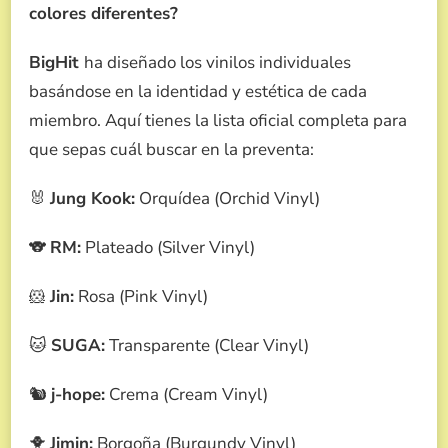
colores diferentes?
BigHit
ha diseñado los vinilos individuales
basándose en la identidad y estética de cada
miembro. Aquí tienes la lista oficial completa para
que sepas cuál buscar en la preventa:
🐰
Jung Kook:
Orquídea (Orchid Vinyl)
🐨
RM:
Plateado (Silver Vinyl)
🐹
Jin:
Rosa (Pink Vinyl)
🐱
SUGA:
Transparente (Clear Vinyl)
🐿️
j-hope:
Crema (Cream Vinyl)
🐥
Jimin:
Borgoña (Burgundy Vinyl)