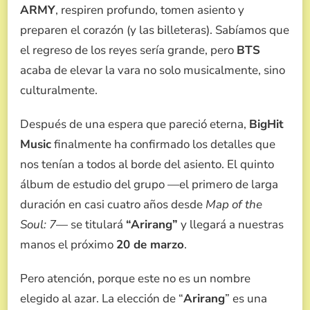
ARMY
, respiren profundo, tomen asiento y
SOBRE
EL
preparen el corazón (y las billeteras). Sabíamos que
NUEVO
el regreso de los reyes sería grande, pero
BTS
ÁLBUM
DE
acaba de elevar la vara no solo musicalmente, sino
BTS
culturalmente.
Y
EL
PROFUNDO
Después de una espera que pareció eterna,
BigHit
SIGNIFICADO
Music
finalmente ha confirmado los detalles que
DETRÁS
DEL
nos tenían a todos al borde del asiento. El quinto
TÍTULO
álbum de estudio del grupo —el primero de larga
duración en casi cuatro años desde
Map of the
Soul: 7
— se titulará
“Arirang”
y llegará a nuestras
manos el próximo
20 de marzo
.
Pero atención, porque este no es un nombre
elegido al azar. La elección de “
Arirang
” es una