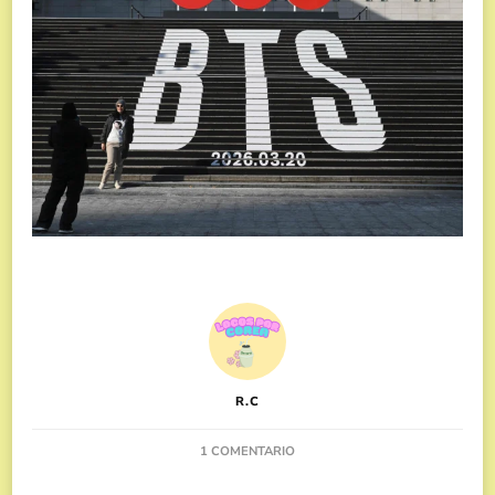
R.C
EN
1 COMENTARIO
“ARIRANG”:
TODO