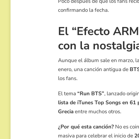
Poco después de que los fans recib
confirmando la fecha.
El “Efecto ARM
con la nostalgi
Aunque el álbum sale en marzo, la
enero, una canción antigua de
BT
los fans.
El tema
“Run BTS”
, lanzado orig
lista de iTunes Top Songs en 61 
Grecia
entre muchos otros.
¿Por qué esta canción?
No es coin
masiva para celebrar el inicio de
2