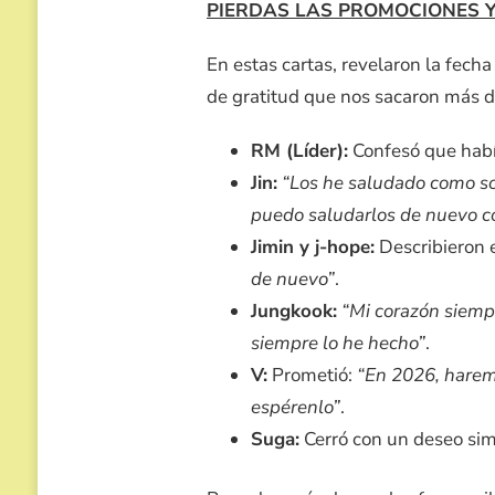
PIERDAS LAS PROMOCIONES Y E
En estas cartas, revelaron la fecha
de gratitud que nos sacaron más d
RM (Líder):
Confesó que hab
Jin:
“Los he saludado como so
puedo saludarlos de nuevo c
Jimin y j-hope:
Describieron
de nuevo”
.
Jungkook:
“Mi corazón siemp
siempre lo he hecho”
.
V:
Prometió:
“En 2026, harem
espérenlo”
.
Suga:
Cerró con un deseo si