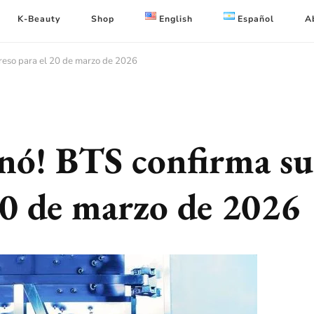
K-Beauty
Shop
English
Español
A
greso para el 20 de marzo de 2026
inó! BTS confirma su
20 de marzo de 2026