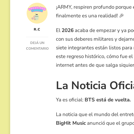
¡ARMY, respiren profundo porque 
finalmente es una realidad!
🎉
El
2026
acaba de empezar y ya po
R.C
con sus deberes militares y dejar
DEJÁ UN
siete integrantes están listos para
COMENTARIO
EN
este regreso histórico, cómo fue e
¡LA
internet antes de que salga siquie
ESPERA
TERMINÓ!
BTS
La Noticia Ofic
CONFIRMA
SU
REGRESO
Ya es oficial:
BTS está de vuelta.
PARA
EL
20
La noticia que el mundo del entre
DE
BigHit Music
anunció que el grup
MARZO
DE
2026