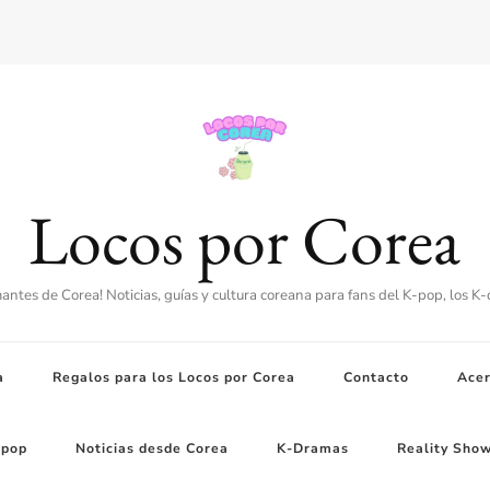
Locos por Corea
amantes de Corea! Noticias, guías y cultura coreana para fans del K-pop, los K
a
Regalos para los Locos por Corea
Contacto
Acer
-pop
Noticias desde Corea
K-Dramas
Reality Sho