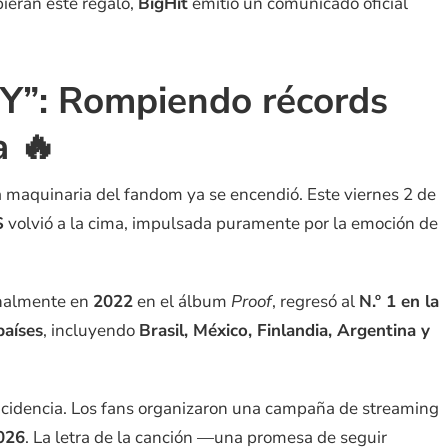
ieran este regalo,
BigHit
emitió un comunicado oficial
Y”: Rompiendo récords
a 🔥
 maquinaria del fandom ya se encendió. Este viernes 2 de
S
volvió a la cima, impulsada puramente por la emoción de
inalmente en
2022
en el álbum
Proof
, regresó al
N.º 1 en la
países
, incluyendo
Brasil, México, Finlandia, Argentina y
cidencia. Los fans organizaron una campaña de streaming
026
. La letra de la canción —una promesa de seguir