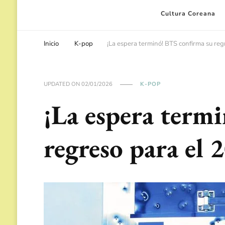
Cultura Coreana
Inicio
K-pop
¡La espera terminó! BTS confirma su re
UPDATED ON
02/01/2026
K-POP
¡La espera term
regreso para el 