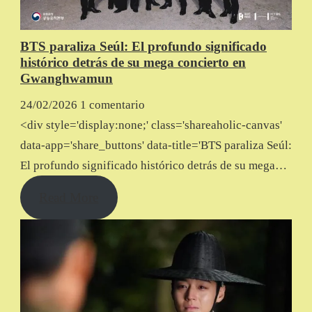
BTS paraliza Seúl: El profundo significado
histórico detrás de su mega concierto en
Gwanghwamun
24/02/2026
1 comentario
<div style='display:none;' class='shareaholic-canvas'
data-app='share_buttons' data-title='BTS paraliza Seúl:
El profundo significado histórico detrás de su mega…
Read More