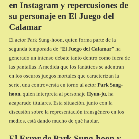
en Instagram y repercusiones de
ENTRE
ADMIRACIÓN
su personaje en El Juego del
Y
POLÉMICA
Calamar
El actor Park Sung-hoon, quien forma parte de la
segunda temporada de “
El Juego del Calamar
” ha
generado un intenso debate tanto dentro como fuera de
las pantallas. A medida que los fanáticos se adentran
en los oscuros juegos mortales que caracterizan la
serie, una controversia en torno al actor
Park Sung-
hoon,
quien interpreta al personaje
Hyun-ju
, ha
acaparado titulares. Esta situación, junto con la
discusión sobre la representación transgénero en los
medios, está dando mucho de qué hablar.
El Error de Park Sung-hoon y