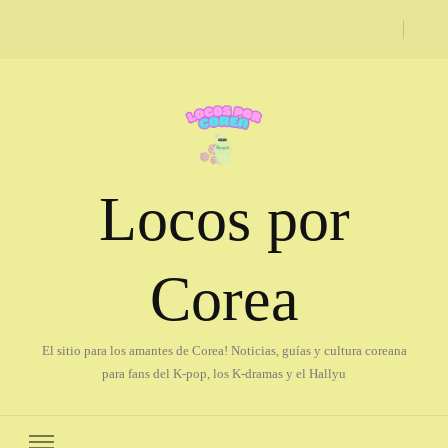
Locos por
Corea
El sitio para los amantes de Corea! Noticias, guías y cultura coreana
para fans del K-pop, los K-dramas y el Hallyu