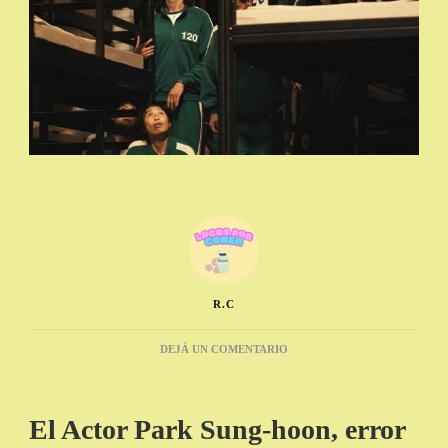
R.C
EN
DEJÁ UN COMENTARIO
EL
ACTOR
PARK
El Actor Park Sung-hoon, error
SUNG-
HOON