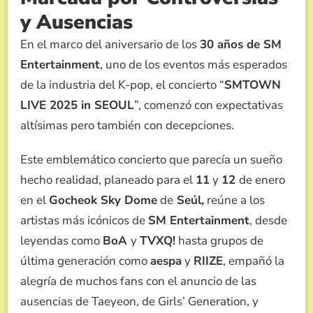
POLÉMICAS
y Ausencias
Y
AUSENCIAS
En el marco del aniversario de los
30 años de SM
Entertainment
, uno de los eventos más esperados
de la industria del K-pop, el concierto “
SMTOWN
LIVE 2025 in SEOUL
”, comenzó con expectativas
altísimas pero también con decepciones.
Este emblemático concierto que parecía un sueño
hecho realidad, planeado para el
11
y
12
de enero
en el
Gocheok Sky Dome
de
Seúl,
reúne a los
artistas más icónicos de
SM Entertainment
, desde
leyendas como
BoA
y
TVXQ!
hasta grupos de
última generación como
aespa
y
RIIZE
, empañó la
alegría de muchos fans con el anuncio de las
ausencias de Taeyeon, de Girls’ Generation, y