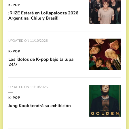
K-POP
¡RIIZE Estará en Lollapalooza 2026
Argentina, Chile y Brasil!
UPDATED ON
11/10/2025
K-POP
Los Ídolos de K-pop bajo la lupa
24/7
UPDATED ON
11/10/2025
K-POP
Jung Kook tendrá su exhibición