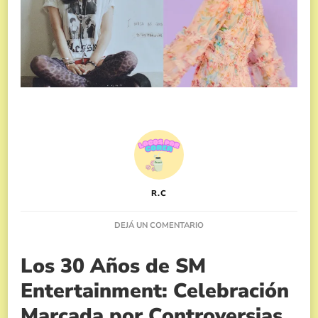
R.C
EN
DEJÁ UN COMENTARIO
LOS
30
Los 30 Años de SM
AÑOS
DE
Entertainment: Celebración
SM
ENTERTAINMENT,
Marcada por Controversias