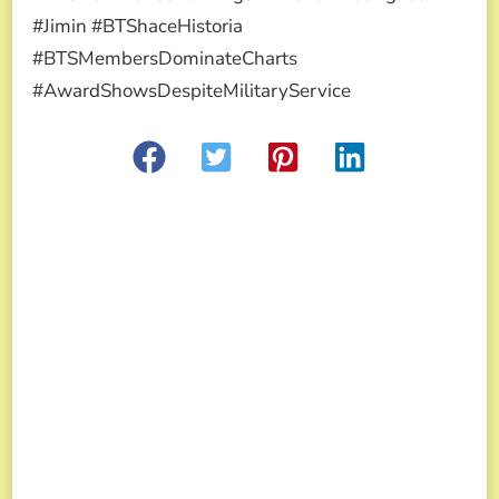
#Jimin #BTShaceHistoria
#BTSMembersDominateCharts
#AwardShowsDespiteMilitaryService