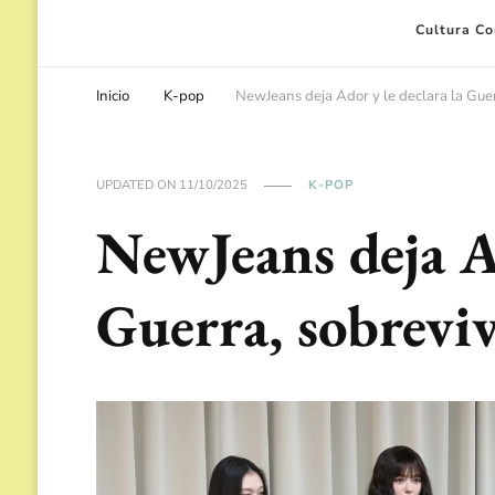
Cultura C
Inicio
K-pop
NewJeans deja Ador y le declara la Guer
UPDATED ON
11/10/2025
K-POP
NewJeans deja Ad
Guerra, sobrevi