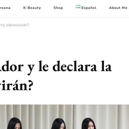
oreana
K-Beauty
Shop
Español
About Me
ra, sobrevivirán?
or y le declara la
virán?