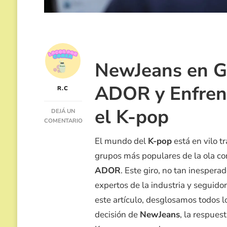
NewJeans en Gu
ADOR y Enfren
R.C
el K-pop
DEJÁ UN
COMENTARIO
EN
El mundo del
K-pop
está en vilo t
NEWJEANS
DEJA
grupos más populares de la ola cor
ADOR
ADOR
. Este giro, no tan inespera
Y
LE
expertos de la industria y seguido
DECLARA
LA
este artículo, desglosamos todos lo
GUERRA,
decisión de
NewJeans
, la respues
SOBREVIVIRÁN?