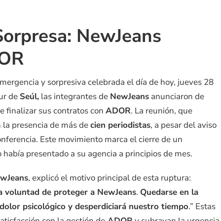
Sorpresa: NewJeans
DOR
mergencia y sorpresiva celebrada el día de hoy, jueves 28
sur de
Seúl,
las integrantes de
NewJeans
anunciaron de
 finalizar sus contratos con
ADOR
. La reunión, que
on la presencia de más de
cien periodistas
, a pesar del aviso
conferencia. Este movimiento marca el cierre de un
 había presentado a su agencia a principios de mes.
wJeans
, explicó el motivo principal de esta ruptura:
la voluntad de proteger a NewJeans
.
Quedarse en la
dolor psicológico y desperdiciará nuestro tiempo
.” Estas
atisfacción con la gestión de
ADOR
y subrayan la urgencia