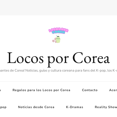
Locos por Corea
amantes de Corea! Noticias, guías y cultura coreana para fans del K-pop, los K
a
Regalos para los Locos por Corea
Contacto
Acer
-pop
Noticias desde Corea
K-Dramas
Reality Sho