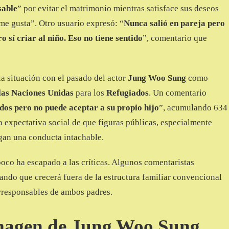
sable
” por evitar el matrimonio mientras satisface sus deseos
me gusta”. Otro usuario expresó: “
Nunca salió en pareja pero
o sí criar al niño. Eso no tiene sentido
”, comentario que
la situación con el pasado del actor
Jung Woo Sung
como
las Naciones Unidas
para los
Refugiados
. Un comentario
os pero no puede aceptar a su propio hijo
”, acumulando 634
a expectativa social de que figuras públicas, especialmente
ngan una conducta intachable.
poco ha escapado a las críticas. Algunos comentaristas
lando que crecerá fuera de la estructura familiar convencional
irresponsables de ambos padres.
Imagen de Jung Woo Sung