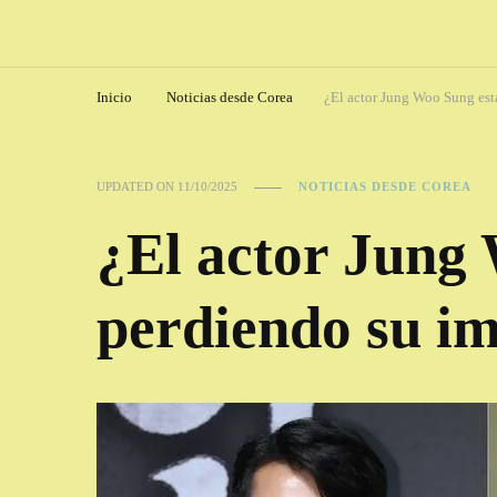
Inicio
Noticias desde Corea
¿El actor Jung Woo Sung est
UPDATED ON
11/10/2025
NOTICIAS DESDE COREA
¿El actor Jung
perdiendo su i