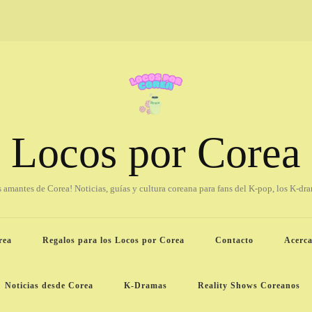
Locos por Corea
os amantes de Corea! Noticias, guías y cultura coreana para fans del K-pop, los K-dr
rea
Regalos para los Locos por Corea
Contacto
Acerca
Noticias desde Corea
K-Dramas
Reality Shows Coreanos