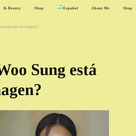
K-Beauty
Shop
Español
About Me
Shop
á perdiendo su imagen?
 Woo Sung está
magen?