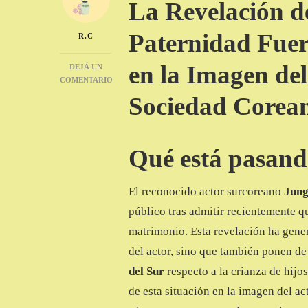
La Revelación 
Paternidad Fuer
R.C
en la Imagen del
DEJÁ UN
COMENTARIO
EN
Sociedad Corea
¿EL
ACTOR
JUNG
WOO
Qué está pasan
SUNG
ESTÁ
PERDIENDO
El reconocido actor surcoreano
Jun
SU
público tras admitir recientemente q
IMAGEN?
matrimonio. Esta revelación ha gener
del actor, sino que también ponen de
del Sur
respecto a la crianza de hijo
de esta situación en la imagen del ac