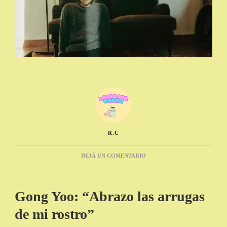
R.C
EN
DEJÁ UN COMENTARIO
ENTREVISTA
A
GONG
Gong Yoo: “Abrazo las arrugas
YOO,
REFLEXIONES
de mi rostro”
DEL
ACTOR