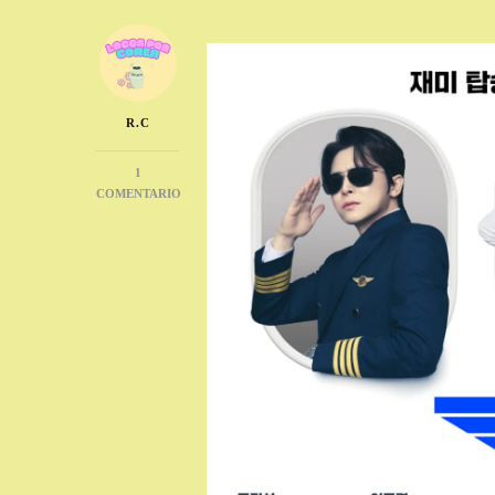
R.C
1
COMENTARIO
EN
JO
JUNG-
SUK
INTERPRETA
A
UNA
MUJER
EN
SU
NUEVA
PELÍCULA
PILOT