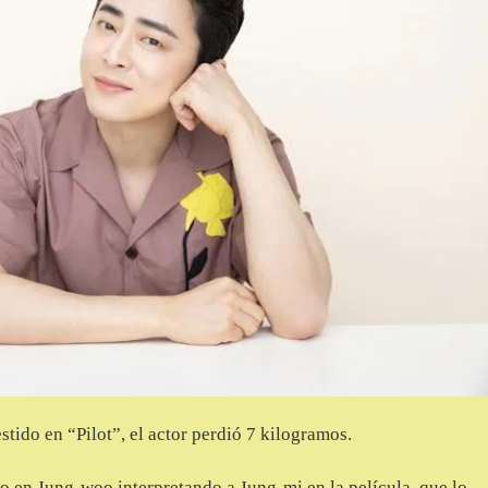
stido en “Pilot”, el actor perdió 7 kilogramos.
 en Jung-woo interpretando a Jung-mi en la película, que lo