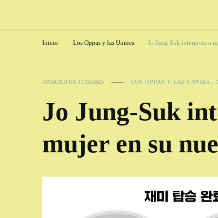
Inicio
Los Oppas y las Unnies
Jo Jung-Suk interpreta a u
LOS OPPAS Y LAS UNNIES
UPDATED ON
11/10/2025
Jo Jung-Suk int
mujer en su nue