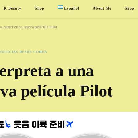
K-Beauty
Shop
Español
About Me
Shop
na mujer en su nueva película Pilot
NOTICIAS DESDE COREA
erpreta a una
va película Pilot