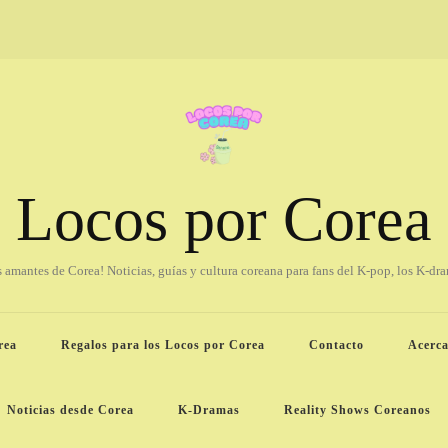
Locos por Corea
os amantes de Corea! Noticias, guías y cultura coreana para fans del K-pop, los K-dr
rea
Regalos para los Locos por Corea
Contacto
Acerca
Noticias desde Corea
K-Dramas
Reality Shows Coreanos