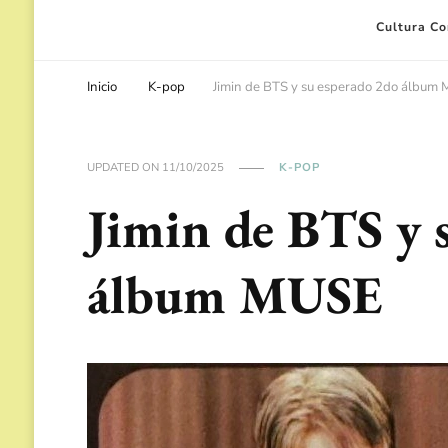
Cultura C
Inicio
K-pop
Jimin de BTS y su esperado 2do álbum
UPDATED ON
11/10/2025
K-POP
Jimin de BTS y 
álbum MUSE