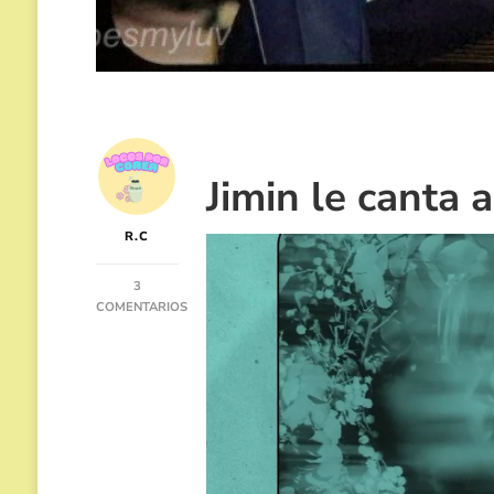
Jimin le canta
R.C
3
COMENTARIOS
EN
JIMIN
DE
BTS
Y
SU
ESPERADO
2DO