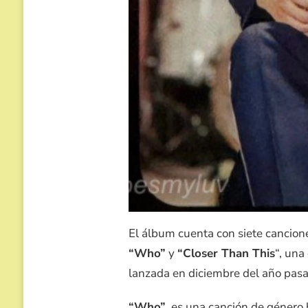
El álbum cuenta con siete cancione
“Who”
y
“Closer Than This
“, una
lanzada en diciembre del año pas
“Who”
, es una canción de género