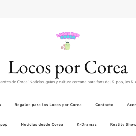
Locos por Corea
amantes de Corea! Noticias, guías y cultura coreana para fans del K-pop, los K
a
Regalos para los Locos por Corea
Contacto
Acer
-pop
Noticias desde Corea
K-Dramas
Reality Sho