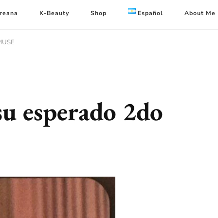
oreana
K-Beauty
Shop
Español
About Me
 MUSE
su esperado 2do