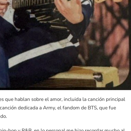
s que hablan sobre el amor, incluida la canción principal
 canción dedicada a Army, el fandom de BTS, que fue
ado.
 hip-hop y R&B, en lo personal me hizo recordar mucho al