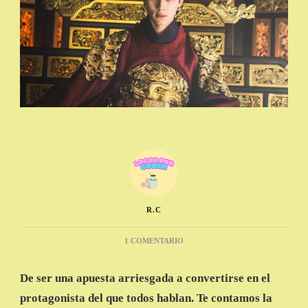
R.C
EN
1 COMENTARIO
LEE
CHAE-
De ser una apuesta arriesgada a convertirse en el
MIN
Y
protagonista del que todos hablan. Te contamos la
SU