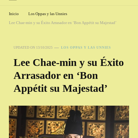
Inicio
Los Oppas y las Unnies
Lee Chae-min y su Éxito Arrasador en ‘Bon Appétit su Majestad’
UPDATED ON
13/10/2025
LOS OPPAS Y LAS UNNIES
Lee Chae-min y su Éxito
Arrasador en ‘Bon
Appétit su Majestad’