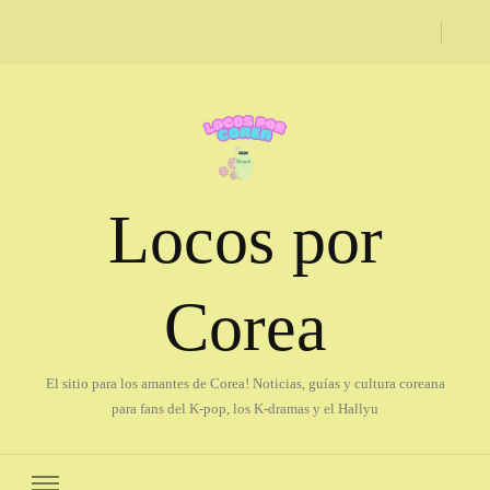
Locos por
Corea
El sitio para los amantes de Corea! Noticias, guías y cultura coreana
para fans del K-pop, los K-dramas y el Hallyu