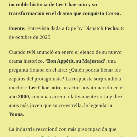
increíble historia de Lee Chae-min y su
ÉXITO
ARRASADOR
transformación en el drama que conquistó Corea.
EN
‘BON
Fuente:
Entrevista dada a Dipe by Dispatch
Fecha:
8
APPÉTIT
SU
de octubre de 2025
MAJESTAD’
Cuando
tvN
anunció en enero el elenco de su nuevo
drama histórico,
‘Bon Appétit, su Majestad’
, una
pregunta flotaba en el aire: ¿Quién podría llenar los
zapatos del protagonista? La respuesta sorprendió a
muchos:
Lee Chae-min
, un actor novato nacido en el
año
2000
, con una carrera relativamente corta y diez
años más joven que su co-estrella, la legendaria
Yoona
.
La industria reaccionó con más preocupación que