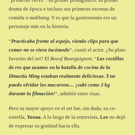
“
primeras veces
“: su primer protagónico, su primer
drama de época e incluso sus primeras escenas de
comida o
mukbang
. Y es que la gastronomía era un
personaje más en la historia.
“
Practicaba frente al espejo, viendo clips para que
comer no se viera incómodo
“, contó el actor. ¿Su plato
favorito del set? El
Boeuf Bourguignon
. “
Las costillas
de res que usamos en la batalla de cocina de la
Dinastía Ming estaban realmente deliciosas. Y no
puedo olvidar los macarons… ¡subí como 3 kg
durante la filmación!
“, admitió entre risas.
Pero su mayor apoyo en el set fue, sin duda, su co-
estrella,
Yoona
. A lo largo de la entrevista,
Lee
no dejó
de expresar su gratitud hacia ella.