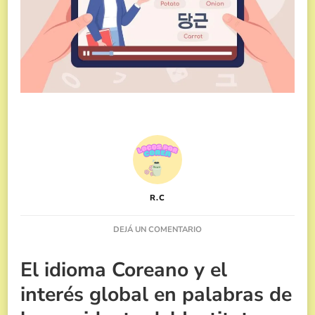
R.C
EN
DEJÁ UN COMENTARIO
EL
INTERÉS
El idioma Coreano y el
GLOBAL
POR
interés global en palabras de
EL
IDIOMA