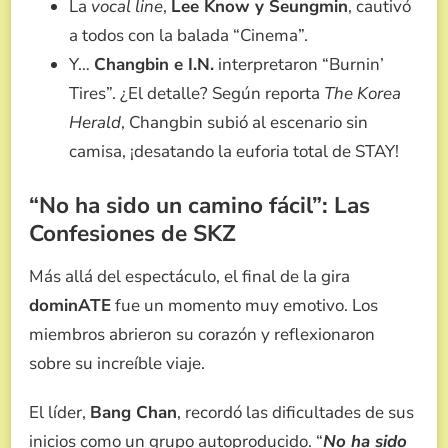
La
vocal line
,
Lee Know y Seungmin
, cautivó
a todos con la balada “Cinema”.
Y…
Changbin e I.N.
interpretaron “Burnin’
Tires”. ¿El detalle? Según reporta
The Korea
Herald
, Changbin subió al escenario sin
camisa, ¡desatando la euforia total de STAY!
“No ha sido un camino fácil”: Las
Confesiones de SKZ
Más allá del espectáculo, el final de la gira
dominATE
fue un momento muy emotivo. Los
miembros abrieron su corazón y reflexionaron
sobre su increíble viaje.
El líder,
Bang Chan
, recordó las dificultades de sus
inicios como un grupo autoproducido. “
No ha sido