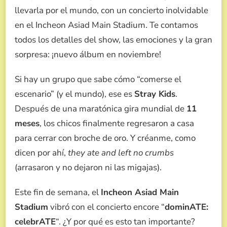
GIRA
llevarla por el mundo, con un concierto inolvidable
DOMINATE
en el Incheon Asiad Main Stadium. Te contamos
A
LO
todos los detalles del show, las emociones y la gran
GRANDE
sorpresa: ¡nuevo álbum en noviembre!
Y
¡CONFIRMA
NUEVO
Si hay un grupo que sabe cómo “comerse el
ÁLBUM!
escenario” (y el mundo), ese es
Stray Kids
.
Después de una maratónica gira mundial de
11
meses
, los chicos finalmente regresaron a casa
para cerrar con broche de oro. Y créanme, como
dicen por ahí,
they ate and left no crumbs
(arrasaron y no dejaron ni las migajas).
Este fin de semana, el
Incheon Asiad Main
Stadium
vibró con el concierto encore “
dominATE:
celebrATE
“. ¿Y por qué es esto tan importante?