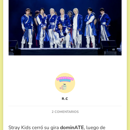
R.C
EN
2 COMENTARIOS
STRAY
KIDS
Stray Kids cerró su gira
dominATE
, luego de
CIERRA