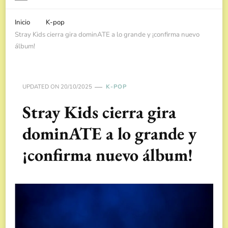
Inicio
K-pop
Stray Kids cierra gira dominATE a lo grande y ¡confirma nuevo
álbum!
UPDATED ON
20/10/2025
K-POP
Stray Kids cierra gira
dominATE a lo grande y
¡confirma nuevo álbum!