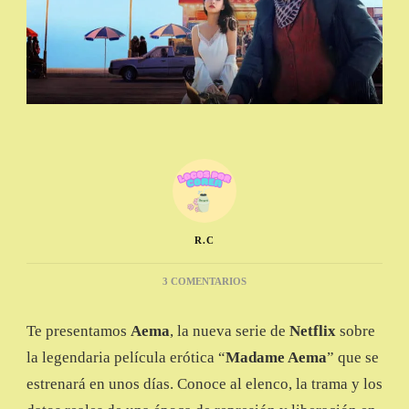
R.C
EN
3 COMENTARIOS
AEMA,
LA
Te presentamos
Aema
, la nueva serie de
Netflix
sobre
HISTORIA
OCULTA
la legendaria película erótica “
Madame Aema
” que se
DEL
estrenará en unos días. Conoce al elenco, la trama y los
CINE
COREANO