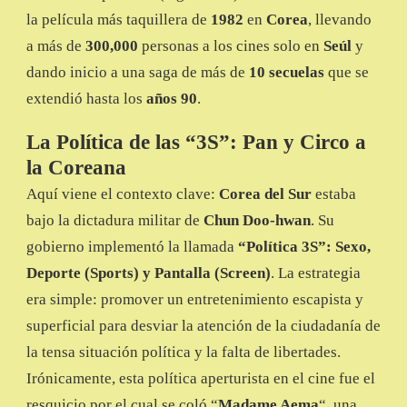
la película más taquillera de
1982
en
Corea
, llevando
a más de
300,000
personas a los cines solo en
Seúl
y
dando inicio a una saga de más de
10 secuelas
que se
extendió hasta los
años 90
.
La Política de las “3S”: Pan y Circo a
la Coreana
Aquí viene el contexto clave:
Corea del Sur
estaba
bajo la dictadura militar de
Chun Doo-hwan
. Su
gobierno implementó la llamada
“Política 3S”: Sexo,
Deporte (Sports) y Pantalla (Screen)
. La estrategia
era simple: promover un entretenimiento escapista y
superficial para desviar la atención de la ciudadanía de
la tensa situación política y la falta de libertades.
Irónicamente, esta política aperturista en el cine fue el
resquicio por el cual se coló “
Madame Aema
“, una