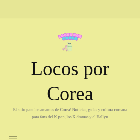
Locos por
Corea
El sitio para los amantes de Corea! Noticias, guías y cultura coreana
para fans del K-pop, los K-dramas y el Hallyu