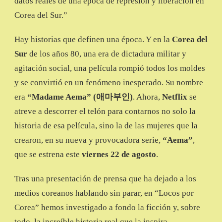
datos reales de una época de represión y liberación en
DE
Corea del Sur.”
LOS
80
Hay historias que definen una época. Y en la
Corea del
Sur
de los años 80, una era de dictadura militar y
agitación social, una película rompió todos los moldes
y se convirtió en un fenómeno inesperado. Su nombre
era
“Madame Aema” (애마부인)
. Ahora,
Netflix
se
atreve a descorrer el telón para contarnos no solo la
historia de esa película, sino la de las mujeres que la
crearon, en su nueva y provocadora serie,
“Aema”
,
que se estrena este
viernes 22 de agosto
.
Tras una presentación de prensa que ha dejado a los
medios coreanos hablando sin parar, en “Locos por
Corea” hemos investigado a fondo la ficción y, sobre
todo, la increíble historia real que la inspira.