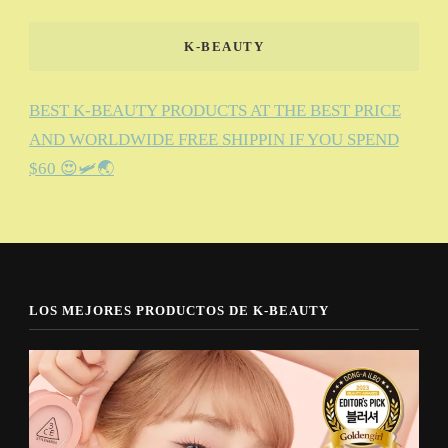
K-BEAUTY
BEST K-BEAUTY PRODUCTS AT THE BEST PRICE
AND WORLDWIDE FREE SHIPPIN IF YOU SPEND
$60 😍🛩️🌏
LOS MEJORES PRODUCTOS DE K-BEAUTY