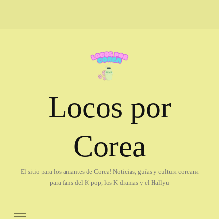
Locos por
Corea
El sitio para los amantes de Corea! Noticias, guías y cultura coreana
para fans del K-pop, los K-dramas y el Hallyu