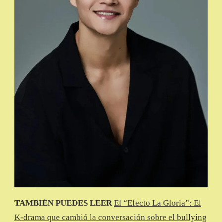
TAMBIÉN PUEDES LEER
El “Efecto La Gloria”: El
K-drama que cambió la conversación sobre el bullying