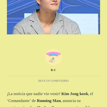
R.C
EN
DEJÁ UN COMENTARIO
KIM
JONG
¡La noticia que nadie vio venir!
Kim Jong kook
, el
KOOK
DE
‘Comandante’ de
Running Man
, anuncia su
‘RUNNING