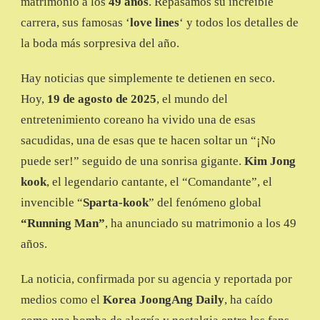
matrimonio a los
49 años
. Repasamos su increíble
MAN’
ANUNCIA
carrera, sus famosas ‘
love lines
‘ y todos los detalles de
SU
la boda más sorpresiva del año.
BODA
A
SUS
Hay noticias que simplemente te detienen en seco.
49
Hoy,
19 de agosto de 2025
, el mundo del
AÑOS
entretenimiento coreano ha vivido una de esas
sacudidas, una de esas que te hacen soltar un “¡No
puede ser!” seguido de una sonrisa gigante.
Kim Jong
kook
, el legendario cantante, el “Comandante”, el
invencible “
Sparta-kook
” del fenómeno global
“Running Man”
, ha anunciado su matrimonio a los 49
años.
La noticia, confirmada por su agencia y reportada por
medios como el
Korea JoongAng Daily
, ha caído