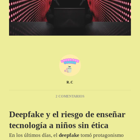
R.C
EN
2 COMENTARIOS
DEEPFAKE,
LA
Deepfake y el riesgo de enseñar
ÚLTIMA
PESADILLA
tecnología a niños sin ética
DE
COREA
En los últimos días, el
deepfake
tomó protagonismo
DEL