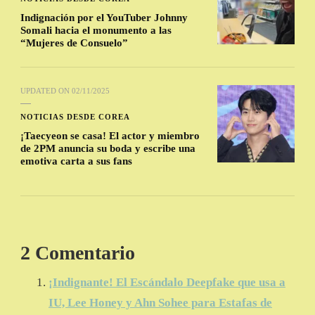
Indignación por el YouTuber Johnny
Somali hacia el monumento a las
“Mujeres de Consuelo”
UPDATED ON
02/11/2025
NOTICIAS DESDE COREA
¡Taecyeon se casa! El actor y miembro
de 2PM anuncia su boda y escribe una
emotiva carta a sus fans
2 Comentario
¡Indignante! El Escándalo Deepfake que usa a
IU, Lee Honey y Ahn Sohee para Estafas de