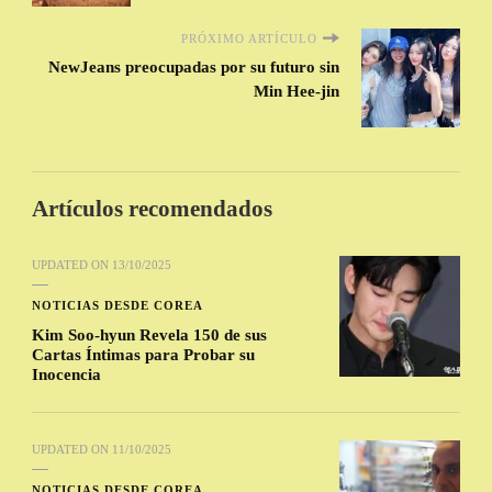
PRÓXIMO ARTÍCULO
NewJeans preocupadas por su futuro sin
Min Hee-jin
Artículos recomendados
UPDATED ON
13/10/2025
NOTICIAS DESDE COREA
Kim Soo-hyun Revela 150 de sus
Cartas Íntimas para Probar su
Inocencia
UPDATED ON
11/10/2025
NOTICIAS DESDE COREA