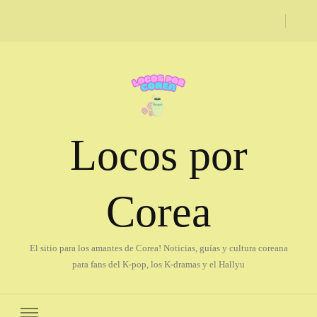
Locos por
Corea
El sitio para los amantes de Corea! Noticias, guías y cultura coreana
para fans del K-pop, los K-dramas y el Hallyu