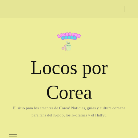
Locos por
Corea
El sitio para los amantes de Corea! Noticias, guías y cultura coreana
para fans del K-pop, los K-dramas y el Hallyu