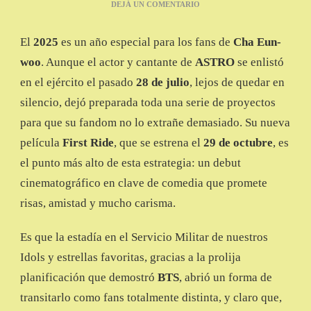
EN
DEJÁ UN COMENTARIO
CHA
EUN-
El
2025
es un año especial para los fans de
Cha Eun-
WOO
BRILLA
woo
. Aunque el actor y cantante de
ASTRO
se enlistó
EN
en el ejército el pasado
28 de julio
, lejos de quedar en
FIRST
RIDE
silencio, dejó preparada toda una serie de proyectos
Y
para que su fandom no lo extrañe demasiado. Su nueva
MANTIENE
VIVO
película
First Ride
, que se estrena el
29 de octubre
, es
A
el punto más alto de esta estrategia: un debut
SU
FANDOM
cinematográfico en clave de comedia que promete
DURANTE
risas, amistad y mucho carisma.
EL
SERVICIO
MILITAR
Es que la estadía en el Servicio Militar de nuestros
Idols y estrellas favoritas, gracias a la prolija
planificación que demostró
BTS
, abrió un forma de
transitarlo como fans totalmente distinta, y claro que,