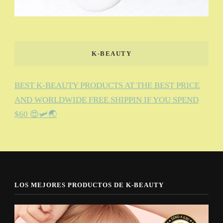
K-BEAUTY
BEST K-BEAUTY PRODUCTS AT THE BEST PRICE
AND WORLDWIDE FREE SHIPPIN IF YOU SPEND
$60 😍🛩️🌏
LOS MEJORES PRODUCTOS DE K-BEAUTY