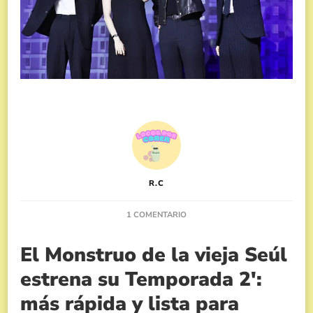
R.C
EN
1 COMENTARIO
EL
MONSTRUO
El Monstruo de la vieja Seúl
DE
LA
estrena su Temporada 2′:
VIEJA
SEÚL,
más rápida y lista para
TEMPORADA