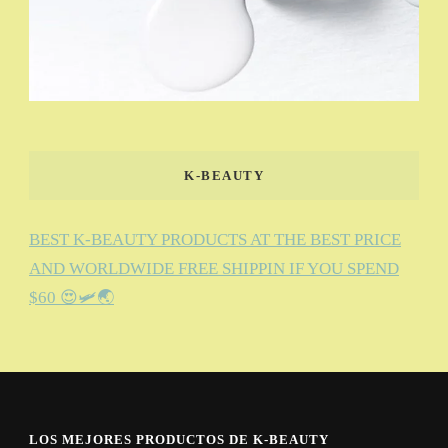
K-BEAUTY
BEST K-BEAUTY PRODUCTS AT THE BEST PRICE
AND WORLDWIDE FREE SHIPPIN IF YOU SPEND
$60 😍🛩️🌏
LOS MEJORES PRODUCTOS DE K-BEAUTY