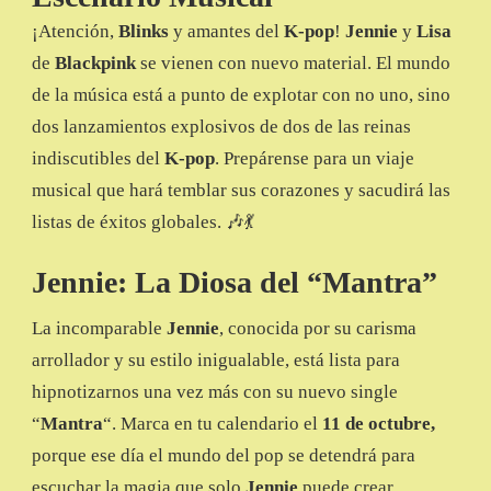
2
CANCIONES
¡Atención,
Blinks
y amantes del
K-pop
!
Jennie
y
Lisa
NUEVAS
de
Blackpink
se vienen con nuevo material. El mundo
de la música está a punto de explotar con no uno, sino
dos lanzamientos explosivos de dos de las reinas
indiscutibles del
K-pop
. Prepárense para un viaje
musical que hará temblar sus corazones y sacudirá las
listas de éxitos globales. 🎶💃
Jennie: La Diosa del “Mantra”
La incomparable
Jennie
, conocida por su carisma
arrollador y su estilo inigualable, está lista para
hipnotizarnos una vez más con su nuevo single
“
Mantra
“. Marca en tu calendario el
11 de octubre,
porque ese día el mundo del pop se detendrá para
escuchar la magia que solo
Jennie
puede crear.