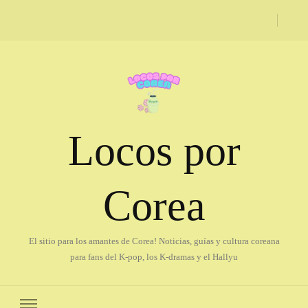
Locos por
Corea
El sitio para los amantes de Corea! Noticias, guías y cultura coreana
para fans del K-pop, los K-dramas y el Hallyu