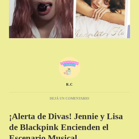
R.C
EN
DEJÁ UN COMENTARIO
JENNIE
Y
¡Alerta de Divas! Jennie y Lisa
LISA
DE
de Blackpink Encienden el
BLACKPINK
CON
Escenario Musical