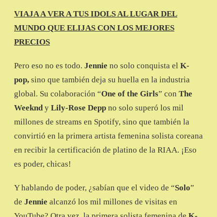
VIAJA A VER A TUS IDOLS AL LUGAR DEL
MUNDO QUE ELIJAS CON LOS MEJORES
PRECIOS
Pero eso no es todo.
Jennie
no solo conquista el
K-
pop,
sino que también deja su huella en la industria
global. Su colaboración “
One of the Girls
” con
The
Weeknd
y
Lily-Rose Depp
no solo superó los mil
millones de streams en Spotify, sino que también la
convirtió en la primera artista femenina solista coreana
en recibir la certificación de platino de la RIAA. ¡Eso
es poder, chicas!
Y hablando de poder, ¿sabían que el video de “
Solo
”
de
Jennie
alcanzó los mil millones de visitas en
YouTube? Otra vez, la primera solista femenina de
K-