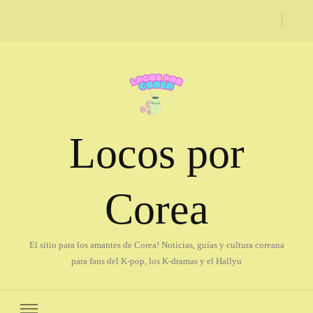
Locos por
Corea
El sitio para los amantes de Corea! Noticias, guías y cultura coreana
para fans del K-pop, los K-dramas y el Hallyu