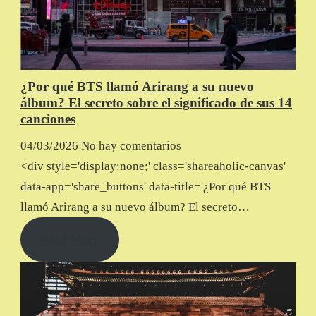
¿Por qué BTS llamó Arirang a su nuevo
álbum? El secreto sobre el significado de sus 14
canciones
04/03/2026
No hay comentarios
<div style='display:none;' class='shareaholic-canvas'
data-app='share_buttons' data-title='¿Por qué BTS
llamó Arirang a su nuevo álbum? El secreto…
Read More