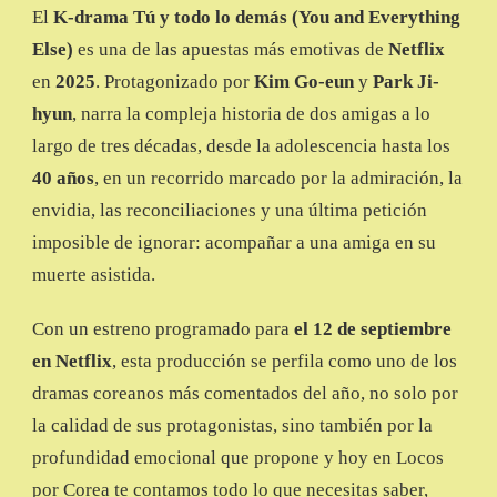
El
K-drama Tú y todo lo demás (You and Everything
TÚ
Y
Else)
es una de las apuestas más emotivas de
Netflix
TODO
en
2025
. Protagonizado por
Kim Go-eun
y
Park Ji-
LO
DEMÁS,
hyun
, narra la compleja historia de dos amigas a lo
LA
largo de tres décadas, desde la adolescencia hasta los
SERIE
DE
40 años
, en un recorrido marcado por la admiración, la
NETFLIX
envidia, las reconciliaciones y una última petición
QUE
EXPLORA
imposible de ignorar: acompañar a una amiga en su
AMISTAD,
muerte asistida.
HERIDAS
Y
DESPEDIDAS
Con un estreno programado para
el 12 de septiembre
en Netflix
, esta producción se perfila como uno de los
dramas coreanos más comentados del año, no solo por
la calidad de sus protagonistas, sino también por la
profundidad emocional que propone y hoy en Locos
por Corea te contamos todo lo que necesitas saber,