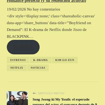
romance perfecto (y su redención actoral)
19/02/2026
No hay comentarios
<div style='display:none;' class='shareaholic-canvas'
data-app='share_buttons' data-title='"Boyfriend on
Demand": El K-drama de Netflix donde Jisoo de
BLACKPINK…
Read More
ESTRENOS
K-DRAMA
KIM GO-EUN
NETFLIX
NOTICIAS
ARTÍCULO PREVIO
Song Joong-ki My Youth: el esperado
regreso del actor al romance después de 9