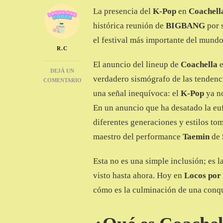
La presencia del
K-Pop
en
Coachell
histórica reunión de
BIGBANG
por s
el festival más importante del mundo
R.C
El anuncio del lineup de
Coachella
e
DEJÁ UN
verdadero sismógrafo de las tendenci
COMENTARIO
EN
una señal inequívoca: el
K-Pop
ya no
K-
En un anuncio que ha desatado la euf
POP
EN
diferentes generaciones y estilos to
COACHELLA
maestro del performance
Taemin
de
2026,
BIGBANG,
TAEMIN
Esta no es una simple inclusión; es 
Y
visto hasta ahora. Hoy en
Locos por
KATSEYE
SE
cómo es la culminación de una conqui
SUMAN
AL
EVENTO