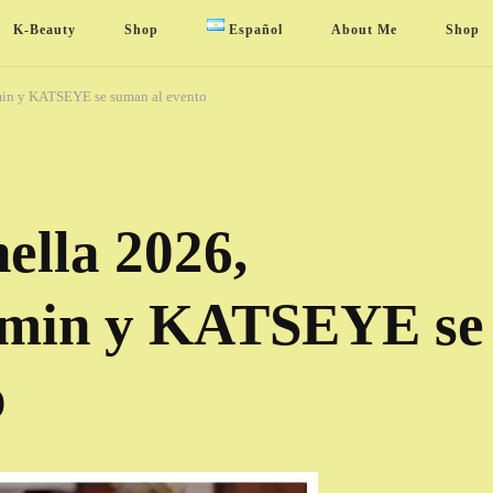
K-Beauty
Shop
Español
About Me
Shop
in y KATSEYE se suman al evento
ella 2026,
min y KATSEYE se
o