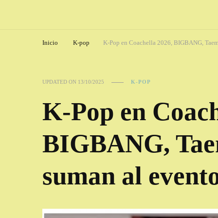
Inicio
K-pop
K-Pop en Coachella 2026, BIGBANG, Taem
UPDATED ON
13/10/2025
K-POP
K-Pop en Coach
BIGBANG, Tae
suman al event