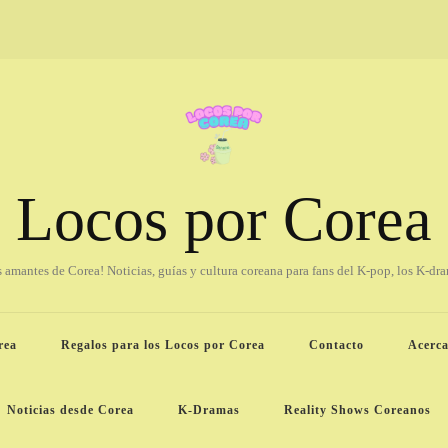
Locos por Corea
os amantes de Corea! Noticias, guías y cultura coreana para fans del K-pop, los K-dr
rea
Regalos para los Locos por Corea
Contacto
Acerca
Noticias desde Corea
K-Dramas
Reality Shows Coreanos