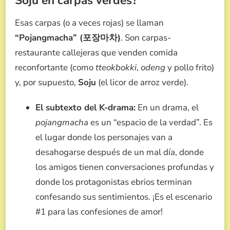
Soju en carpas verdes?
Esas carpas (o a veces rojas) se llaman
“Pojangmacha” (포장마차)
. Son carpas-
restaurante callejeras que venden comida
reconfortante (como
tteokbokki
,
odeng
y pollo frito)
y, por supuesto,
Soju
(el licor de arroz verde).
El subtexto del K-drama:
En un drama, el
pojangmacha
es un “espacio de la verdad”. Es
el lugar donde los personajes van a
desahogarse después de un mal día, donde
los amigos tienen conversaciones profundas y
donde los protagonistas ebrios terminan
confesando sus sentimientos. ¡Es el escenario
#1 para las confesiones de amor!