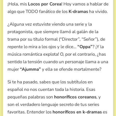
¡Hola, mis
Locos por Corea
! Hoy vamos a hablar de
K-
DRAMAS
algo que TODO fanático de los
K-dramas
ha vivido.
¿”OPPA”
O
¿Alguna vez estuviste viendo una serie y la
“SEONBAE”?
NUNCA
protagonista, que siempre llamó al galán de la
MÁS
trama por su título formal (“Director”, “Señor”), de
TE
CONFUNDAS
repente lo mira a los ojos y le dice…
“Oppa”
? ¡Y la
CON
música romántica explota! O, por el contrario, ¿has
NUESTRA
GUÍA
sentido la tensión cuando un personaje llama a una
DEFINITIVA
mujer
“Ajumma”
y ella se ofende mortalmente?
Si te ha pasado, sabes que los subtítulos en
español no nos cuentan toda la historia. Esas
pequeñas palabras son
honoríficos coreanos
, y
son el verdadero lenguaje secreto de tus series
favoritas. Entender los
honoríficos en k-dramas
es