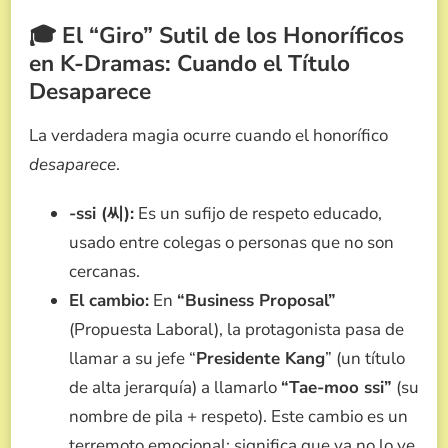
🎓 El “Giro” Sutil de los Honoríficos
en K-Dramas: Cuando el Título
Desaparece
La verdadera magia ocurre cuando el honorífico
desaparece
.
-ssi (씨):
Es un sufijo de respeto educado,
usado entre colegas o personas que no son
cercanas.
El cambio:
En
“Business Proposal”
(Propuesta Laboral), la protagonista pasa de
llamar a su jefe “
Presidente Kang
” (un título
de alta jerarquía) a llamarlo
“Tae-moo ssi”
(su
nombre de pila + respeto). Este cambio es un
terremoto emocional: significa que ya no lo ve