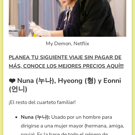
My Demon, Netflix
PLANEA TU SIGUIENTE VIAJE SIN PAGAR DE
MÁS, CONOCE LOS MEJORES PRECIOS AQUÍ!!!
❤️ Nuna (누나), Hyeong (형) y Eonni
(언니)
¡El resto del cuarteto familiar!
Nuna (누나):
Usado por un hombre para
dirigirse a una mujer mayor (hermana, amiga,
novia). Es la base de todo el género de