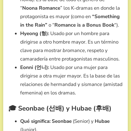
“
Noona Romance
” los K-dramas en donde la
protagonista es mayor (como en
“Something
in the Rain”
o “
Romance is a Bonus Book
“).
Hyeong (형):
Usado por un hombre para
dirigirse a otro hombre mayor. Es un término
clave para mostrar
bromance
, respeto y
camaradería entre protagonistas masculinos.
Eonni (언니):
Usado por una mujer para
dirigirse a otra mujer mayor. Es la base de las
relaciones de hermandad y
sismance
(amistad
femenina) en los dramas.
🎓 Seonbae (선배) y Hubae (후배)
Qué significa:
Seonbae
(Senior) y
Hubae
(Junior).