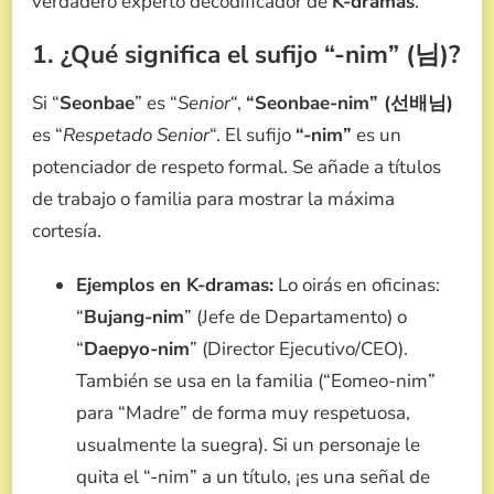
verdadero experto decodificador de
K-dramas
.
1. ¿Qué significa el sufijo “-nim” (님)?
Si “
Seonbae
” es “
Senior
“,
“Seonbae-nim” (선배님)
es “
Respetado Senior
“. El sufijo
“-nim”
es un
potenciador de respeto formal. Se añade a títulos
de trabajo o familia para mostrar la máxima
cortesía.
Ejemplos en K-dramas:
Lo oirás en oficinas:
“
Bujang-nim
” (Jefe de Departamento) o
“
Daepyo-nim
” (Director Ejecutivo/CEO).
También se usa en la familia (“Eomeo-nim”
para “Madre” de forma muy respetuosa,
usualmente la suegra). Si un personaje le
quita el “-nim” a un título, ¡es una señal de