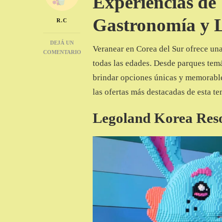
Experiencias de
Gastronomía y 
R.C
DEJÁ UN
Veranear en Corea del Sur ofrece un
COMENTARIO
EN
todas las edades. Desde parques temát
VERANO
brindar opciones únicas y memorables
EN
COREA,
las ofertas más destacadas de esta t
5
IDEAS
Legoland Korea Res
PARA
DISFRUTAR