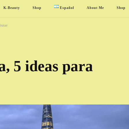
K-Beauty
Shop
Español
About Me
Shop
rutar
, 5 ideas para