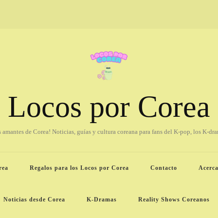
Locos por Corea
os amantes de Corea! Noticias, guías y cultura coreana para fans del K-pop, los K-dr
rea
Regalos para los Locos por Corea
Contacto
Acerca
Noticias desde Corea
K-Dramas
Reality Shows Coreanos