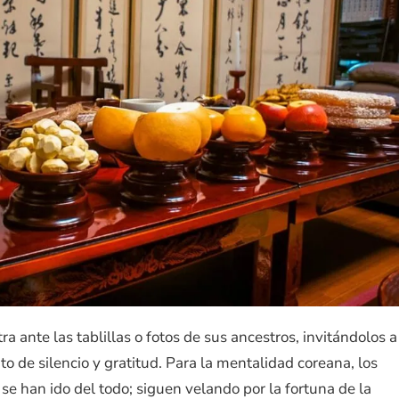
tra ante las tablillas o fotos de sus ancestros, invitándolos a
 de silencio y gratitud. Para la mentalidad coreana, los
se han ido del todo; siguen velando por la fortuna de la