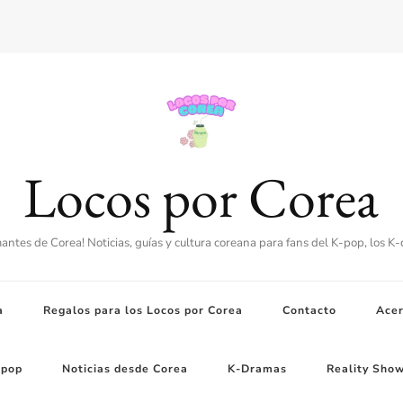
Locos por Corea
amantes de Corea! Noticias, guías y cultura coreana para fans del K-pop, los K
a
Regalos para los Locos por Corea
Contacto
Acer
-pop
Noticias desde Corea
K-Dramas
Reality Sho