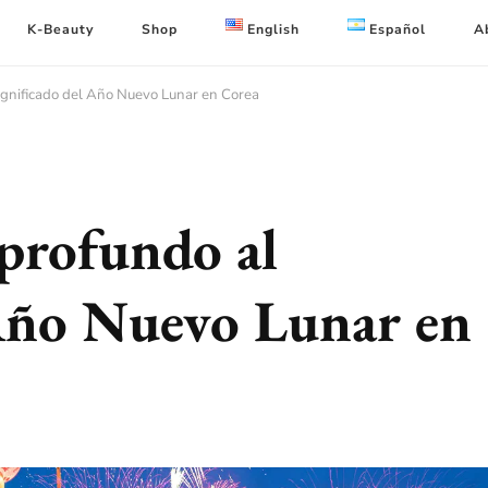
K-Beauty
Shop
English
Español
A
 significado del Año Nuevo Lunar en Corea
e profundo al
 Año Nuevo Lunar en