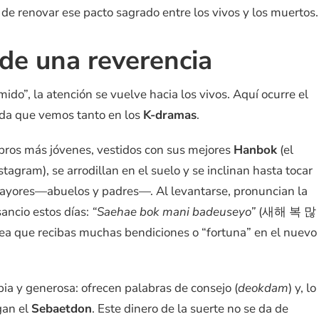
 de renovar ese pacto sagrado entre los vivos y los muertos.
 de una reverencia
ido”, la atención se vuelve hacia los vivos. Aquí ocurre el
unda que vemos tanto en los
K-dramas
.
bros más jóvenes, vestidos con sus mejores
Hanbok
(el
stagram), se arrodillan en el suelo y se inclinan hasta tocar
s mayores—abuelos y padres—. Al levantarse, pronuncian la
ancio estos días:
“Saehae bok mani badeuseyo”
(새해 복 많
 que recibas muchas bendiciones o “fortuna” en el nuevo
ia y generosa: ofrecen palabras de consejo (
deokdam
) y, lo
gan el
Sebaetdon
. Este dinero de la suerte no se da de