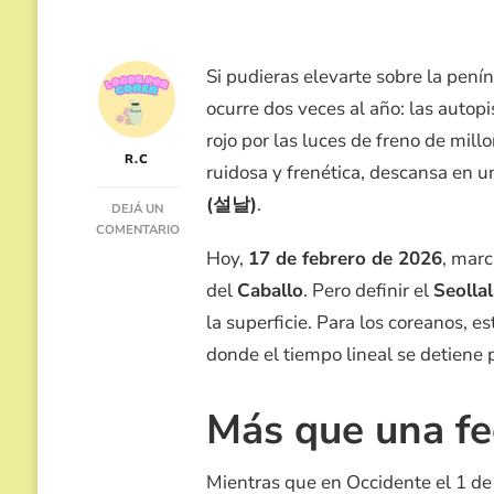
Si pudieras elevarte sobre la pen
ocurre dos veces al año: las autop
rojo por las luces de freno de mil
R.C
ruidosa y frenética, descansa en un
(설날)
.
DEJÁ UN
COMENTARIO
EN
Hoy,
17 de febrero de 2026
, marc
SEOLLAL,
del
Caballo
. Pero definir el
Seolla
UN
VIAJE
la superficie. Para los coreanos, e
PROFUNDO
donde el tiempo lineal se detiene pa
AL
SIGNIFICADO
DEL
Más que una fe
AÑO
NUEVO
LUNAR
Mientras que en Occidente el 1 de 
EN