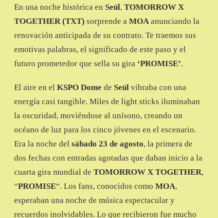
En una noche histórica en
Seúl
,
TOMORROW X
CON
LA
TOGETHER (TXT)
sorprende a
MOA
anunciando la
RENOVACIÓN
renovación anticipada de su contrato. Te traemos sus
DE
CONTRATO
emotivas palabras, el significado de este paso y el
CON
futuro prometedor que sella su gira
‘PROMISE’
.
BIGHIT
EN
PLENO
El aire en el
KSPO Dome
de
Seúl
vibraba con una
SHOW
energía casi tangible. Miles de light sticks iluminaban
la oscuridad, moviéndose al unísono, creando un
océano de luz para los cinco jóvenes en el escenario.
Era la noche del
sábado 23 de agosto
, la primera de
dos fechas con entradas agotadas que daban inicio a la
cuarta gira mundial de
TOMORROW X TOGETHER
,
“
PROMISE
“. Los fans, conocidos como
MOA
,
esperaban una noche de música espectacular y
recuerdos inolvidables. Lo que recibieron fue mucho