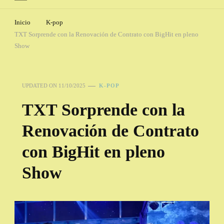
Inicio
K-pop
TXT Sorprende con la Renovación de Contrato con BigHit en pleno
Show
UPDATED ON
11/10/2025
K-POP
TXT Sorprende con la
Renovación de Contrato
con BigHit en pleno
Show