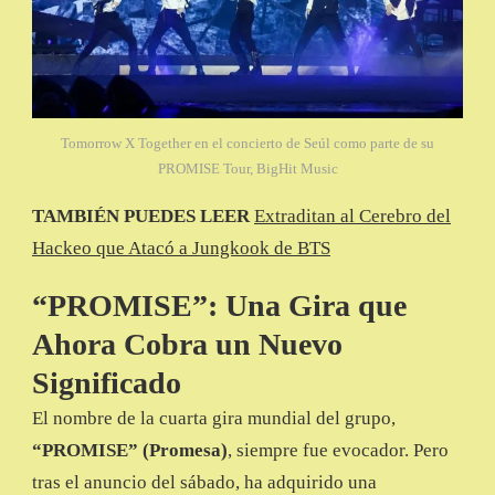
Tomorrow X Together en el concierto de Seúl como parte de su
PROMISE Tour, BigHit Music
TAMBIÉN PUEDES LEER
Extraditan al Cerebro del
Hackeo que Atacó a Jungkook de BTS
“PROMISE”: Una Gira que
Ahora Cobra un Nuevo
Significado
El nombre de la cuarta gira mundial del grupo,
“PROMISE” (Promesa)
, siempre fue evocador. Pero
tras el anuncio del sábado, ha adquirido una