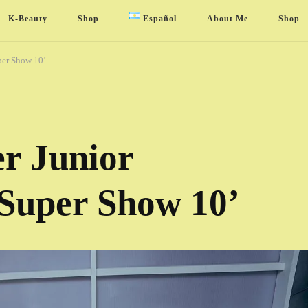
K-Beauty
Shop
Español
About Me
Shop
per Show 10’
er Junior
‘Super Show 10’