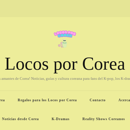
Locos por Corea
os amantes de Corea! Noticias, guías y cultura coreana para fans del K-pop, los K-dr
rea
Regalos para los Locos por Corea
Contacto
Acerca
Noticias desde Corea
K-Dramas
Reality Shows Coreanos