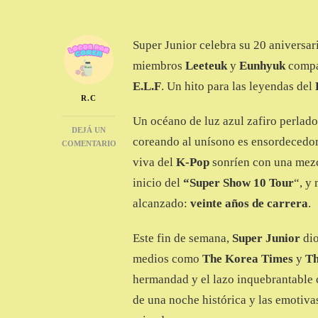
Super Junior celebra su 20 aniversari
miembros
Leeteuk
y
Eunhyuk
compa
E.L.F
. Un hito para las leyendas del
R.C
Un océano de luz azul zafiro perlado
DEJÁ UN
coreando al unísono es ensordecedor.
COMENTARIO
EN
viva del
K-Pop
sonríen con una mezcl
20
inicio del
“Super Show 10
Tour
“, y
AÑOS
DE
alcanzado:
veinte años de carrera
.
SUPER
JUNIOR
Este fin de semana,
Super Junior
dio
CELEBRADOS
EN
medios como
The Korea Times
y
Th
‘SUPER
hermandad y el lazo inquebrantable
SHOW
10’
de una noche histórica y las emotiv