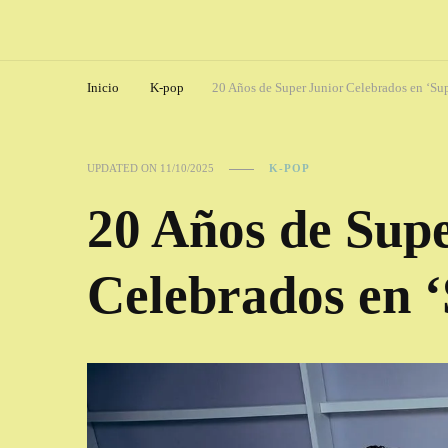
Inicio
K-pop
20 Años de Super Junior Celebrados en ‘Su
UPDATED ON
11/10/2025
K-POP
20 Años de Sup
Celebrados en 