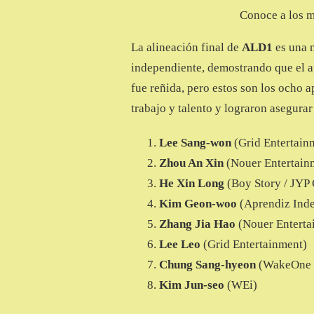
Conoce a los 
La alineación final de
ALD1
es una m
independiente, demostrando que el ap
fue reñida, pero estos son los ocho 
trabajo y talento y lograron asegurar
Lee Sang-won
(Grid Entertain
Zhou An Xin
(Nouer Entertain
He Xin Long
(Boy Story / JYP 
Kim Geon-woo
(Aprendiz Inde
Zhang Jia Hao
(Nouer Enterta
Lee Leo
(Grid Entertainment)
Chung Sang-hyeon
(WakeOne E
Kim Jun-seo
(WEi)