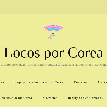
Locos por Corea
os amantes de Corea! Noticias, guías y cultura coreana para fans del K-pop, los K-dr
rea
Regalos para los Locos por Corea
Contacto
Acerca
Noticias desde Corea
K-Dramas
Reality Shows Coreanos