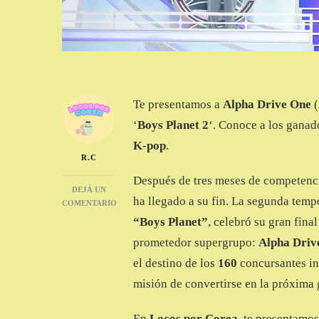
Te presentamos a
Alpha Drive One
(
‘
Boys Planet 2
‘. Conoce a los ganad
K-pop
.
R.C
Después de tres meses de competencia
DEJÁ UN
ha llegado a su fin. La segunda tem
COMENTARIO
EN
“Boys Planet”
, celebró su gran fina
ALERTA
prometedor supergrupo:
Alpha Driv
SPOYLER:
‘BOYS
el destino de los
160
concursantes in
PLANET
misión de convertirse en la próxima
2’
YA
TIENE
En
Locos por Corea
, te presentamo