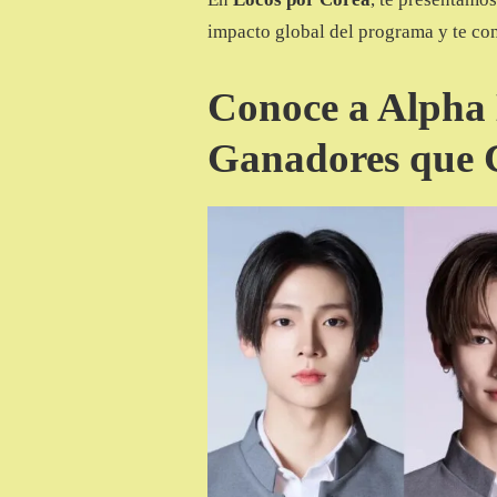
NUEVO
impacto global del programa y te con
GRUPO
CREADO
POR
Conoce a Alpha 
EL
VOTO
GLOBAL
Ganadores que C