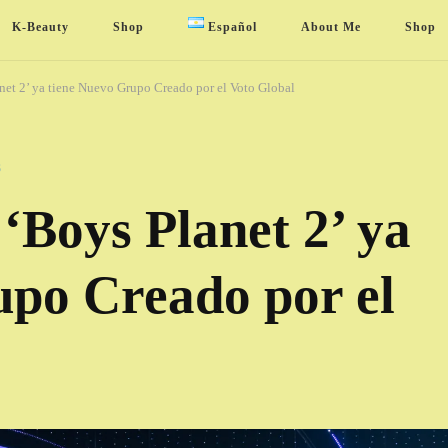
K-Beauty
Shop
Español
About Me
Shop
anet 2’ ya tiene Nuevo Grupo Creado por el Voto Global
S
 ‘Boys Planet 2’ ya
upo Creado por el