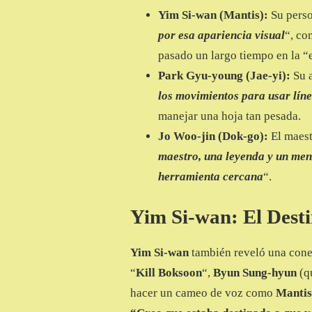
Yim Si-wan (Mantis):
Su perso
por esa apariencia visual
“, co
pasado un largo tiempo en la “
Park Gyu-young (Jae-yi):
Su 
los movimientos para usar líne
manejar una hoja tan pesada.
Jo Woo-jin (Dok-go):
El maes
maestro, una leyenda y un men
herramienta cercana
“.
Yim Si-wan: El Dest
Yim Si-wan
también reveló una conex
“
Kill Boksoon
“,
Byun Sung-hyun
(qu
hacer un cameo de voz como
Mantis