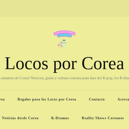
Locos por Corea
os amantes de Corea! Noticias, guías y cultura coreana para fans del K-pop, los K-dr
rea
Regalos para los Locos por Corea
Contacto
Acerca
Noticias desde Corea
K-Dramas
Reality Shows Coreanos