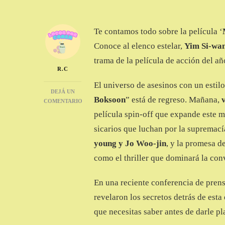
Te contamos todo sobre la película ‘
Conoce al elenco estelar,
Yim Si-wa
trama de la película de acción del añ
R.C
El universo de asesinos con un esti
DEJÁ UN
Boksoon
” está de regreso. Mañana,
COMENTARIO
EN
película spin-off que expande este 
‘MANTIS’:
sicarios que luchan por la supremací
EL
UNIVERSO
young y Jo Woo-jin
, y la promesa d
DE
como el thriller que dominará la con
‘KILL
BOKSOON’
SE
En una reciente conferencia de pren
EXPANDE
revelaron los secretos detrás de est
CON
UNA
que necesitas saber antes de darle pl
NUEVA
GENERACIÓN