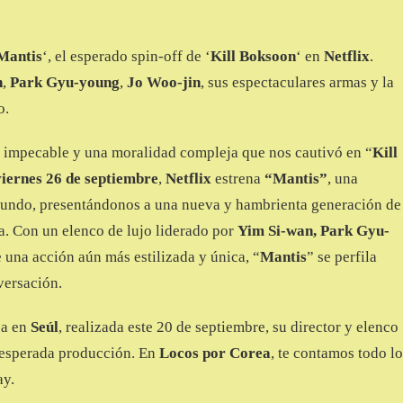
Mantis
‘, el esperado spin-off de ‘
Kill Boksoon
‘ en
Netflix
.
n
,
Park Gyu-young
,
Jo Woo-jin
, sus espectaculares armas y la
o.
lo impecable y una moralidad compleja que nos cautivó en “
Kill
viernes 26 de septiembre
,
Netflix
estrena
“Mantis”
, una
mundo, presentándonos a una nueva y hambrienta generación de
a. Con un elenco de lujo liderado por
Yim Si-wan, Park Gyu-
e una acción aún más estilizada y única, “
Mantis
” se perfila
versación.
sa en
Seúl
, realizada este 20 de septiembre, su director y elenco
a esperada producción. En
Locos por Corea
, te contamos todo lo
ay.