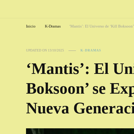
Inicio
K-Dramas
‘Mantis’: El Universo de ‘Kill Boksoon
UPDATED ON
13/10/2025
K-DRAMAS
‘Mantis’: El Un
Boksoon’ se Ex
Nueva Generaci