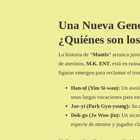
DE
ASESINOS
Una Nueva Gener
¿Quiénes son los
La historia de “
Mantis
” arranca just
de asesinos,
M.K. ENT
, está en ruin
figuras emergen para reclamar el tro
Han-ul (Yim Si-wan):
Un asesin
unas largas vacaciones para e
Jae-yi (Park Gyu-young):
Su c
Dok-go (Jo Woo-jin):
Un sicar
especie de mentor y jugador cl