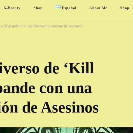
K-Beauty
Shop
Español
About Me
Shop
’ se Expande con una Nueva Generación de Asesinos
iverso de ‘Kill
pande con una
ón de Asesinos