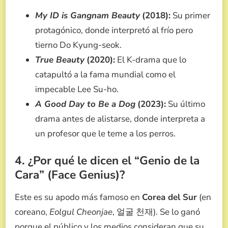
My ID is Gangnam Beauty
(2018):
Su primer
protagónico, donde interpretó al frío pero
tierno Do Kyung-seok.
True Beauty
(2020):
El K-drama que lo
catapultó a la fama mundial como el
impecable Lee Su-ho.
A Good Day to Be a Dog
(2023):
Su último
drama antes de alistarse, donde interpreta a
un profesor que le teme a los perros.
4. ¿Por qué le dicen el “Genio de la
Cara” (Face Genius)?
Este es su apodo más famoso en
Corea del Sur
(en
coreano,
Eolgul Cheonjae
, 얼굴 천재). Se lo ganó
porque el público y los medios consideran que su