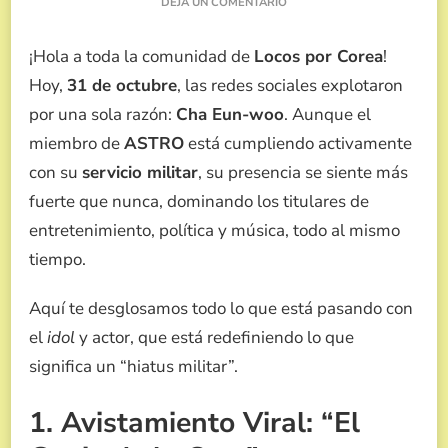
EN
DEJÁ UN COMENTARIO
¡EL
SERVICIO
¡Hola a toda la comunidad de
Locos por Corea
!
MILITAR
DE
Hoy,
31 de octubre
, las redes sociales explotaron
CHA
por una sola razón:
Cha Eun-woo
. Aunque el
EUN-
WOO
miembro de
ASTRO
está cumpliendo activamente
ES
con su
servicio militar
, su presencia se siente más
IMPARABLE!
ANFITRIÓN
fuerte que nunca, dominando los titulares de
DE
entretenimiento, política y música, todo al mismo
APEC,
NUEVO
tiempo.
ÁLBUM
Y
Aquí te desglosamos todo lo que está pasando con
#1
EN
el
idol
y actor, que está redefiniendo lo que
TAQUILLA
significa un “hiatus militar”.
1. Avistamiento Viral: “El