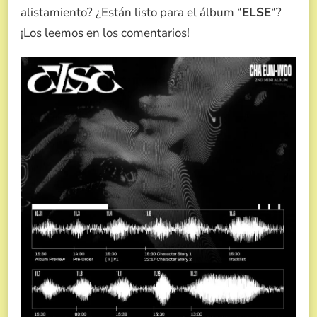
alistamiento? ¿Están listo para el álbum “
ELSE
“?
¡Los leemos en los comentarios!