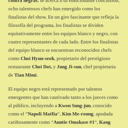
contra negras
, se acerca a su emocionante conclusión,
ocho talentosos chefs han emergido como los
finalistas del show. En un giro fascinante que refleja la
filosofía del programa, los finalistas se dividen
equitativamente entre los equipos blanco y negro, con
cuatro representantes de cada lado. Entre los finalistas
del equipo blanco se encuentran reconocidos chefs
como
Choi Hyun-seok
, propietario del prestigioso
restaurante
Choi Dot,
y
Jung Ji-sun
, chef propietaria
de
Tian
Mimi
.
El equipo negro está representado por talentos
emergentes que han cautivado tanto a los jueces como
al público, incluyendo a
Kwon Sung-jun
, conocido
como el “
Napoli Matfia
“,
Kim Me-roung
, apodada
cariñosamente como “
Auntie Omakase #1
“,
Kang