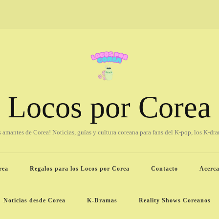
Locos por Corea
os amantes de Corea! Noticias, guías y cultura coreana para fans del K-pop, los K-dr
rea
Regalos para los Locos por Corea
Contacto
Acerca
Noticias desde Corea
K-Dramas
Reality Shows Coreanos