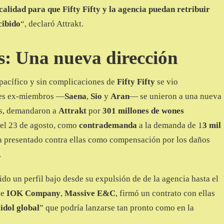
lidad para que Fifty Fifty y la agencia puedan retribuir
cibido
“, declaró Attrakt.
: Una nueva dirección
 pacífico y sin complicaciones de
Fifty Fifty
se vio
tres ex-miembros —
Saena
,
Sio
y
Aran
— se unieron a una nueva
s, demandaron a
Attrakt
por
301 millones de wones
el 23 de agosto, como
contrademanda
a la demanda de 1
3 mil
a presentado contra ellas como compensación por los daños
.
o un perfil bajo desde su expulsión de de la agencia hasta el
de
IOK Company
,
Massive E&C
, firmó un contrato con ellas
idol global
” que podría lanzarse tan pronto como en la