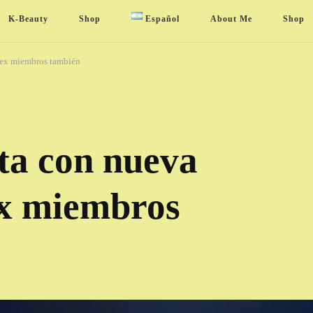
K-Beauty
Shop
Español
About Me
Shop
3 ex miembros también
uta con nueva
ex miembros