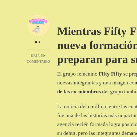
Mientras Fifty F
nueva formación
R.C
preparan para s
DEJÁ UN
COMENTARIO
EN
El grupo femenino
Fifty Fifty
se pre
FIFTY
FIFTY
nuevas integrantes y una imagen com
DEBUTA
CON
de las ex-miembros
del grupo tambi
NUEVA
FORMACIÓN
La noticia del conflicto entre las cu
Y
3
fue una de las historias más impacta
EX
agencia recién formada logra posicio
MIEMBROS
TAMBIÉN
su debut, pero las integrantes demand