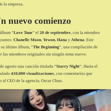
de la empresa.
 Un nuevo comienzo
 álbum “
Love Tune
” el
20 de septiembre
, con la miembro
grantes:
Chanelle Moon
,
Yewon
,
Hana
y
Athena
. Este
 su último álbum, “
The Beginning
“, una compilación de
or las miembros originales sin ningún tema nuevo.
de agosto una canción titulada “
Starry Night
“. Hasta el
mulado
410,000 visualizaciones
, con comentarios que
 al CEO de la agencia, Oscar Chun.