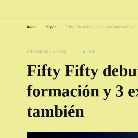
Inicio
K-pop
Fifty Fifty debuta con nueva formación y 
UPDATED ON
11/10/2025
K-POP
Fifty Fifty deb
formación y 3 
también