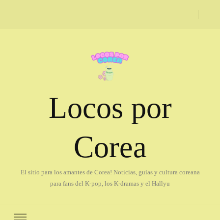
Locos por
Corea
El sitio para los amantes de Corea! Noticias, guías y cultura coreana
para fans del K-pop, los K-dramas y el Hallyu