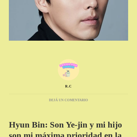
R.C
EN
DEJÁ UN COMENTARIO
HYUN
BIN
NOS
Hyun Bin: Son Ye-jin y mi hijo
CUENTA
TODO
son mi máxima prioridad en la
EN