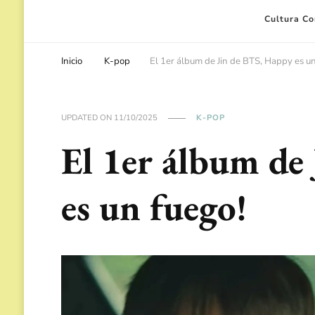
Cultura C
Inicio
K-pop
El 1er álbum de Jin de BTS, Happy es un
UPDATED ON
11/10/2025
K-POP
El 1er álbum de
es un fuego!