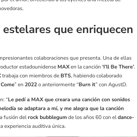
movedoras.
 estelares que enriquecen
impresionantes colaboraciones que presenta. Una de ellas
productor estadounidense
MAX
en la canción
‘I’ll Be There’
.
X
trabaja con miembros de
BTS
, habiendo colaborado
o Come
” en
2022
o anteriormente “
Burn it
” con AgustD.
n: “
Le pedí a MAX que creara una canción con sonidos
elodía se adaptara a mí, y me alegra que la canción
La fusión del
rock bubblegum
de los años 60 con el
dance-
 experiencia auditiva única.