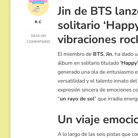
Jin de BTS lan
solitario ‘Happ
R.C
vibraciones roc
DEJÁ UN
COMENTARIO
EN
El miembro de
BTS
,
Jin
, ha dado 
EL
1ER
álbum en solitario titulado
‘Happy
ÁLBUM
generado una ola de entusiasmo en
DE
JIN
versatilidad y el talento innato del
DE
BTS,
expresión sincera de emociones co
HAPPY
“
un rayo de sol
” que irradia energ
ES
UN
FUEGO!
Un viaje emocio
A lo largo de las seis pistas que