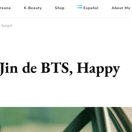
oreana
K-Beauty
Shop
Español
About Me
 fuego!
 Jin de BTS, Happy