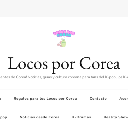
Locos por Corea
amantes de Corea! Noticias, guías y cultura coreana para fans del K-pop, los K
a
Regalos para los Locos por Corea
Contacto
Acer
-pop
Noticias desde Corea
K-Dramas
Reality Sho