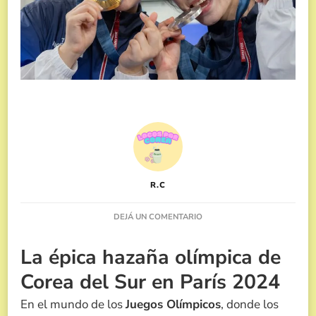
R.C
EN
DEJÁ UN COMENTARIO
JUEGOS
OLÍMPICOS
La épica hazaña olímpica de
2024,
DE
Corea del Sur en París 2024
LA
DUDA
En el mundo de los
Juegos Olímpicos
, donde los
A