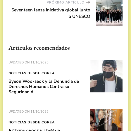
PRÓXIMO ARTÍCULO
Seventeen lanza iniciativa global junto
a UNESCO
Artículos recomendados
UPDATED ON
11/10/2025
NOTICIAS DESDE COREA
Byeon Woo-seok y la Denuncia de
Derechos Humanos Contra su
Seguridad d
UPDATED ON
11/10/2025
NOTICIAS DESDE COREA
Ji Chang-wook y The8 de